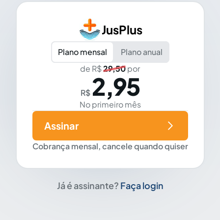
JusPlus
Plano mensal
Plano anual
de R$
29,50
por
2,95
R$
No primeiro mês
Assinar
Cobrança mensal, cancele quando quiser
Já é assinante?
Faça login