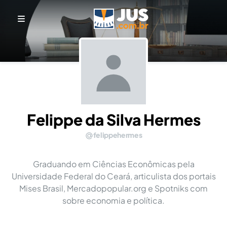
Felippe da Silva Hermes
felippehermes
Graduando em Ciências Econômicas pela
Universidade Federal do Ceará, articulista dos portais
Mises Brasil, Mercadopopular.org e Spotniks com
sobre economia e política.