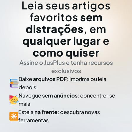
Leia seus artigos
favoritos
sem
distrações
, em
qualquer lugar
e
como quiser
Assine o JusPlus e tenha recursos
exclusivos
Baixe
arquivos PDF
: imprima ou leia
depois
Navegue
sem anúncios
: concentre-se
mais
Esteja
na frente
: descubra novas
ferramentas