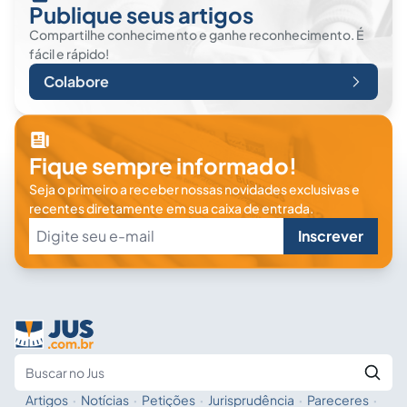
Publique seus artigos
Compartilhe conhecimento e ganhe reconhecimento. É
fácil e rápido!
Colabore
Fique sempre informado!
Seja o primeiro a receber nossas novidades exclusivas e
recentes diretamente em sua caixa de entrada.
Inscrever
Artigos
·
Notícias
·
Petições
·
Jurisprudência
·
Pareceres
·