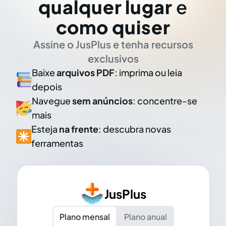
qualquer lugar
e
como quiser
Assine o JusPlus e tenha recursos
exclusivos
Baixe
arquivos PDF
: imprima ou leia
depois
Navegue
sem anúncios
: concentre-se
mais
Esteja
na frente
: descubra novas
ferramentas
JusPlus
Plano mensal
Plano anual