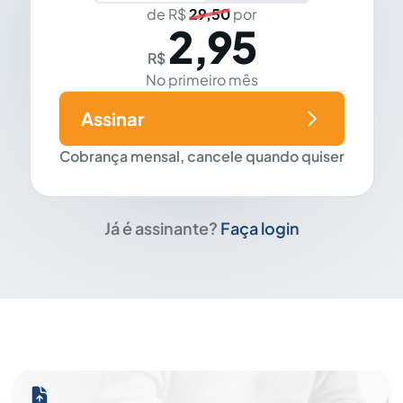
de R$
29,50
por
2,95
R$
No primeiro mês
Assinar
Cobrança mensal, cancele quando quiser
Já é assinante?
Faça login