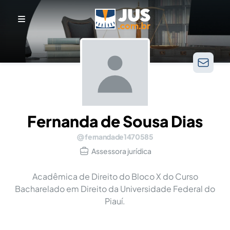
Fernanda de Sousa Dias
fernandade1470585
Assessora jurídica
Acadêmica de Direito do Bloco X do Curso
Bacharelado em Direito da Universidade Federal do
Piauí.