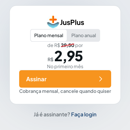
JusPlus
Plano mensal
Plano anual
de R$
29,50
por
2,95
R$
No primeiro mês
Assinar
Cobrança mensal, cancele quando quiser
Já é assinante?
Faça login