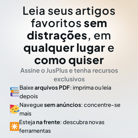
Leia seus artigos
favoritos
sem
distrações
, em
qualquer lugar
e
como quiser
Assine o JusPlus e tenha recursos
exclusivos
Baixe
arquivos PDF
: imprima ou leia
depois
Navegue
sem anúncios
: concentre-se
mais
Esteja
na frente
: descubra novas
ferramentas