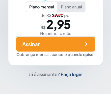
Plano mensal
Plano anual
de R$
29,50
por
2,95
R$
No primeiro mês
Assinar
Cobrança mensal, cancele quando quiser
Já é assinante?
Faça login