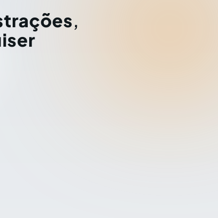
strações
,
iser