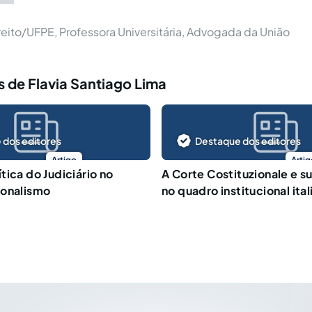
eito/UFPE, Professora Universitária, Advogada da União
 de Flavia Santiago Lima
 dos editores
Destaque dos editores
Artigo
Artig
tica do Judiciário no
A Corte Costituzionale e s
ionalismo
no quadro institucional ital