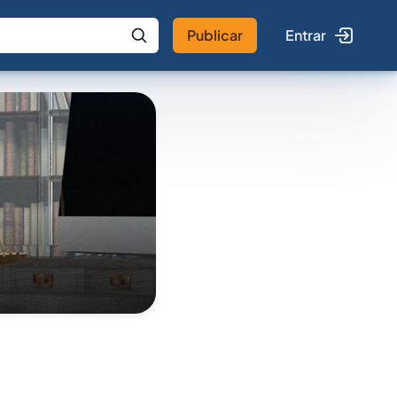
Publicar
Entrar
 IA
Buscar no Jus