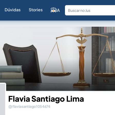
Dúvidas
Stories
IA
Fale com a
Flavia Santiago Lima
flaviasantiago1054674