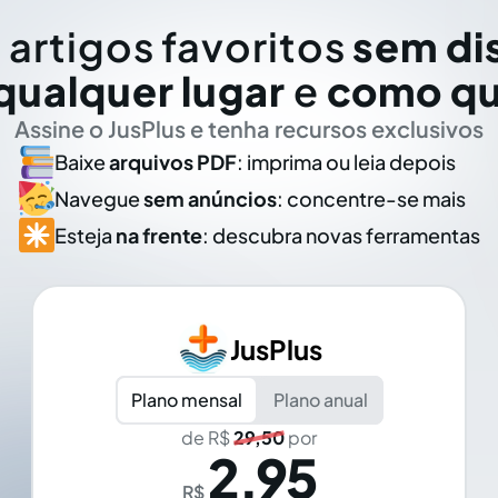
 artigos favoritos
sem di
qualquer lugar
e
como qu
Assine o JusPlus e tenha recursos exclusivos
Baixe
arquivos PDF
: imprima ou leia depois
Navegue
sem anúncios
: concentre-se mais
Esteja
na frente
: descubra novas ferramentas
JusPlus
Plano mensal
Plano anual
de R$
29,50
por
2,95
R$