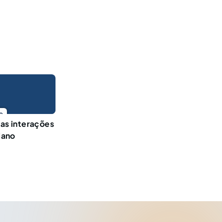
o
uas interações
iano