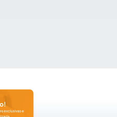
o!
s exclusivas e
trada.