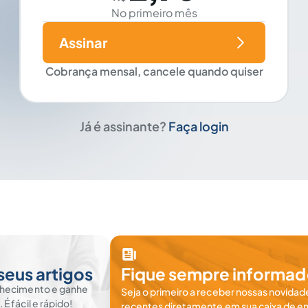
No primeiro mês
Assinar
Cobrança mensal, cancele quando quiser
Já é assinante?
Faça login
seus artigos
Fique sempre informad
nhecimento e ganhe
Seja o primeiro a receber nossas novidade
 fácil e rápido!
recentes diretamente em sua caixa de en