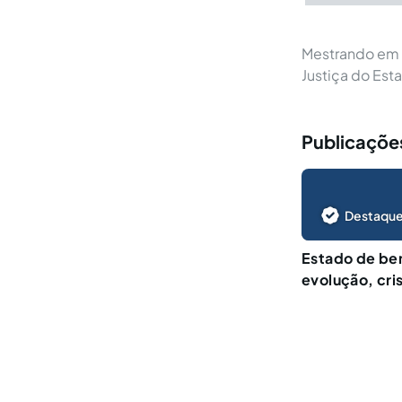
Mestrando em D
Justiça do Est
Publicações
Destaque
Estado de bem
evolução, cri