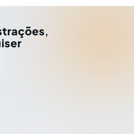
strações
,
iser