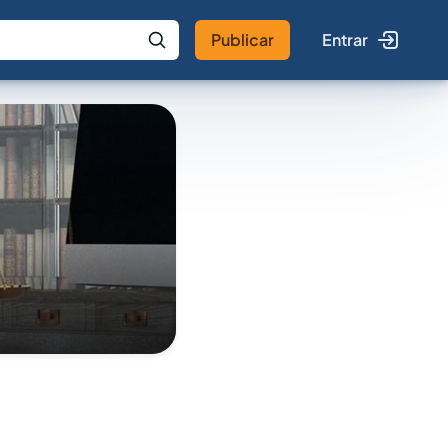
Publicar
Entrar
 IA
Buscar no Jus