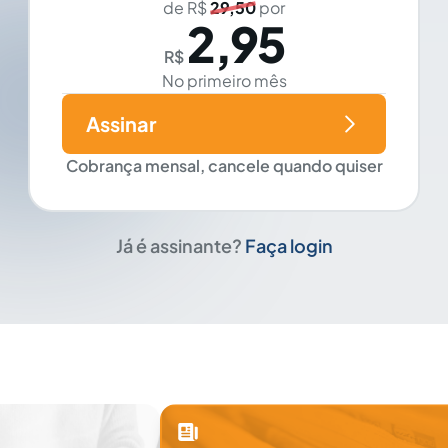
de R$
29,50
por
2,95
R$
No primeiro mês
Assinar
Cobrança mensal, cancele quando quiser
Já é assinante?
Faça login