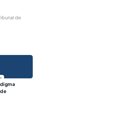
ribunal de
o
adigma
 de