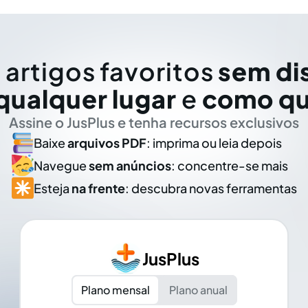
 artigos favoritos
sem di
qualquer lugar
e
como qu
Assine o JusPlus e tenha recursos exclusivos
Baixe
arquivos PDF
: imprima ou leia depois
Navegue
sem anúncios
: concentre-se mais
Esteja
na frente
: descubra novas ferramentas
JusPlus
Plano mensal
Plano anual