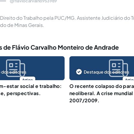
flaviocarvalho953989
ireito do Trabalho pela PUC/MG. Assistente Judiciário do T
ado de Minas Gerais.
 de Flávio Carvalho Monteiro de Andrade
 dos editores
Destaque dos editores
Artigo
Artig
-estar social e trabalho:
O recente colapso do par
se, perspectivas.
neoliberal. A crise mundial
2007/2009.