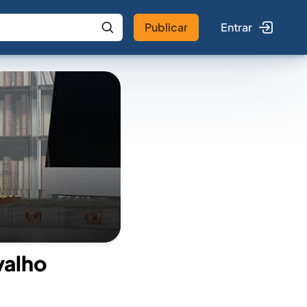
Publicar
Entrar
 IA
Buscar no Jus
valho