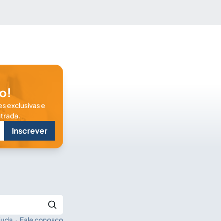
o!
s exclusivas e
trada.
Inscrever
juda
·
Fale conosco