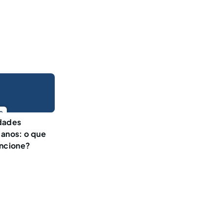
o
dades
manos: o que
uncione?