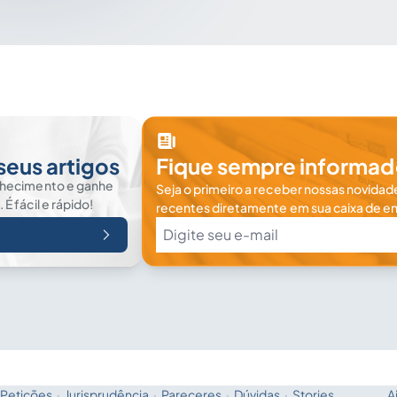
seus artigos
Fique sempre informad
nhecimento e ganhe
Seja o primeiro a receber nossas novidade
 fácil e rápido!
recentes diretamente em sua caixa de en
Petições
·
Jurisprudência
·
Pareceres
·
Dúvidas
·
Stories
A