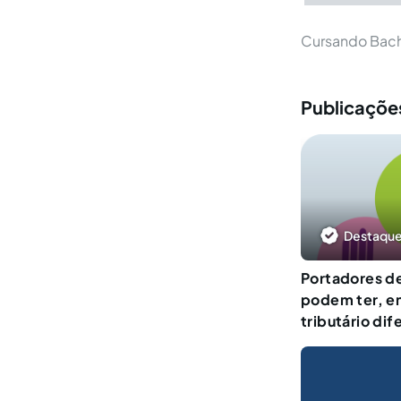
Cursando Bach
Publicações
Destaque
Portadores d
podem ter, en
tributário di