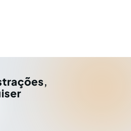
strações
,
iser