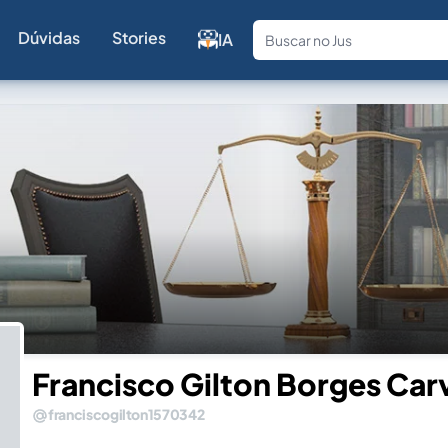
Dúvidas
Stories
IA
Fale com a
Francisco Gilton Borges Car
franciscogilton1570342