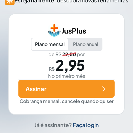
Esteja
na frente
: descubra novas ferramentas
JusPlus
Plano mensal
Plano anual
de R$
29,50
por
2,95
R$
No primeiro mês
Assinar
Cobrança mensal, cancele quando quiser
Já é assinante?
Faça login