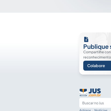
Publique 
Compartilhe co
reconhecimento. É
Colabore
Artigos
·
Notícias
·