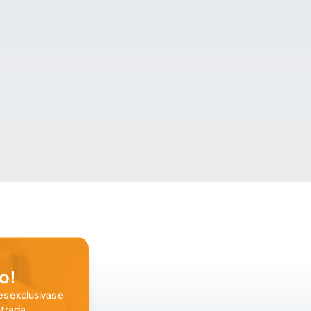
o!
s exclusivas e
trada.