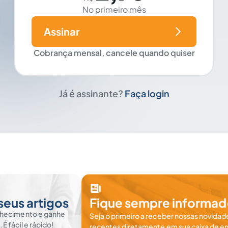
No primeiro mês
Assinar
Cobrança mensal, cancele quando quiser
Já é assinante?
Faça login
seus artigos
Fique sempre informad
nhecimento e ganhe
Seja o primeiro a receber nossas novidade
 fácil e rápido!
recentes diretamente em sua caixa de en