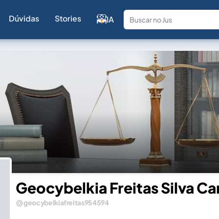
Dúvidas
Stories
IA
Fale com a
Geocybelkia Freitas Silva C
geocybelkiafreitas954594