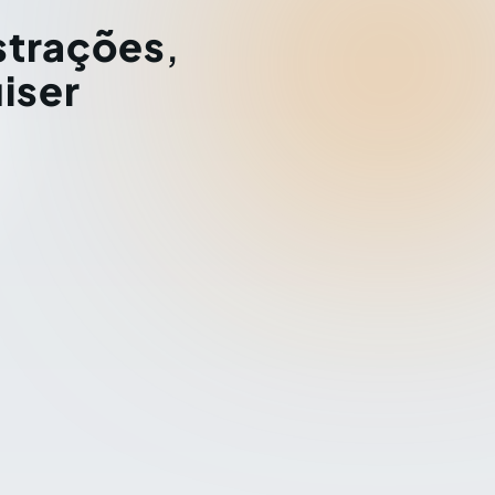
strações
,
iser