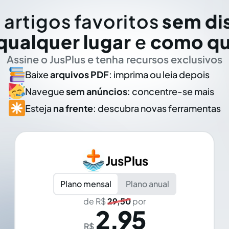
 artigos favoritos
sem di
qualquer lugar
e
como qu
Assine o JusPlus e tenha recursos exclusivos
Baixe
arquivos PDF
: imprima ou leia depois
Navegue
sem anúncios
: concentre-se mais
Esteja
na frente
: descubra novas ferramentas
JusPlus
Plano mensal
Plano anual
de R$
29,50
por
2,95
R$