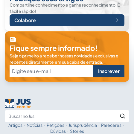
Compartilhe conhecimento e ganhe reconhecimento. É
fácil e rápido!
Colabore
Fique sempre informado!
Seja o primeiro a receber nossas novidades exclusivas e
recentes diretamente em sua caixa de entrada.
Inscrever
Artigos
·
Notícias
·
Petições
·
Jurisprudência
·
Pareceres
·
Fale com a IA
Buscar no Jus
Dúvidas
·
Stories