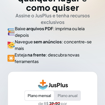
como quiser
Assine o JusPlus e tenha recursos
exclusivos
Baixe
arquivos PDF
: imprima ou leia
depois
Navegue
sem anúncios
: concentre-se
mais
Esteja
na frente
: descubra novas
ferramentas
JusPlus
Plano mensal
Plano anual
de R$
29,50
por