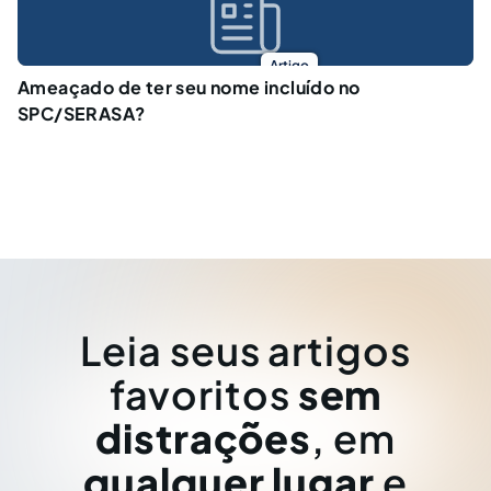
Artigo
Ameaçado de ter seu nome incluído no
SPC/SERASA?
Leia seus artigos
favoritos
sem
distrações
, em
qualquer lugar
e