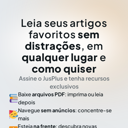
Leia seus artigos
favoritos
sem
distrações
, em
qualquer lugar
e
como quiser
Assine o JusPlus e tenha recursos
exclusivos
Baixe
arquivos PDF
: imprima ou leia
depois
Navegue
sem anúncios
: concentre-se
mais
Esteja
na frente
: descubra novas