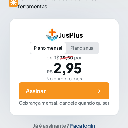
ferramentas
JusPlus
Plano mensal
Plano anual
de R$
29,50
por
2,95
R$
No primeiro mês
Assinar
Cobrança mensal, cancele quando quiser
Já é assinante?
Faça login