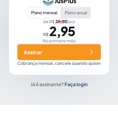
JusPlus
Plano mensal
Plano anual
de R$
29,50
por
2,95
R$
No primeiro mês
Assinar
Cobrança mensal, cancele quando quiser
Já é assinante?
Faça login