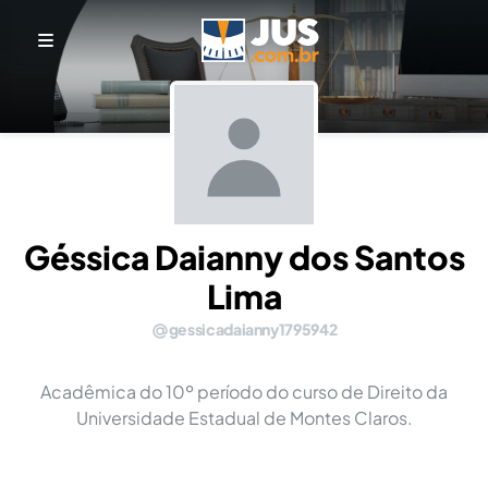
Géssica Daianny dos Santos
Lima
gessicadaianny1795942
Acadêmica do 10º período do curso de Direito da
Universidade Estadual de Montes Claros.