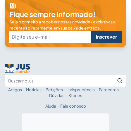
Fique sempre informado!
Seja o primeiro a receber nossas novidades exclusivas e
recentes diretamente em sua caixa de entrada.
Inscrever
Artigos
·
Notícias
·
Petições
·
Jurisprudência
·
Pareceres
·
Fale com a IA
Buscar no Jus
Dúvidas
·
Stories
Ajuda
·
Fale conosco