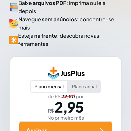
Baixe
arquivos PDF
: imprima ou leia
depois
Navegue
sem anúncios
: concentre-se
mais
Esteja
na frente
: descubra novas
ferramentas
JusPlus
Plano mensal
Plano anual
de R$
29,50
por
2,95
R$
No primeiro mês
Assinar