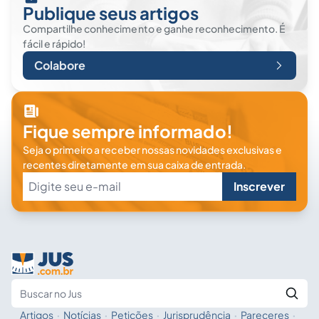
Publique seus artigos
Compartilhe conhecimento e ganhe reconhecimento. É
fácil e rápido!
Colabore
Fique sempre informado!
Seja o primeiro a receber nossas novidades exclusivas e
recentes diretamente em sua caixa de entrada.
Inscrever
Artigos
·
Notícias
·
Petições
·
Jurisprudência
·
Pareceres
·