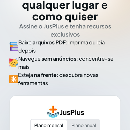
qualquer lugar
e
como quiser
Assine o JusPlus e tenha recursos
exclusivos
Baixe
arquivos PDF
: imprima ou leia
depois
Navegue
sem anúncios
: concentre-se
mais
Esteja
na frente
: descubra novas
ferramentas
JusPlus
Plano mensal
Plano anual