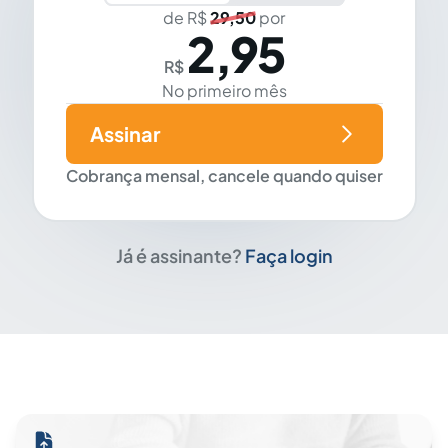
de R$
29,50
por
2,95
R$
No primeiro mês
Assinar
Cobrança mensal, cancele quando quiser
Já é assinante?
Faça login