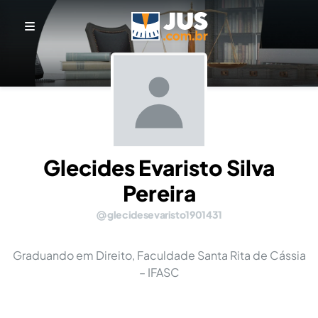
Glecides Evaristo Silva
Pereira
glecidesevaristo1901431
Graduando em Direito, Faculdade Santa Rita de Cássia
– IFASC