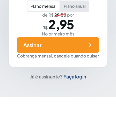
Plano mensal
Plano anual
de R$
29,50
por
2,95
R$
No primeiro mês
Assinar
Cobrança mensal, cancele quando quiser
Já é assinante?
Faça login