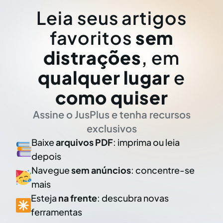
Leia seus artigos
favoritos
sem
distrações
, em
qualquer lugar
e
como quiser
Assine o JusPlus e tenha recursos
exclusivos
Baixe
arquivos PDF
: imprima ou leia
depois
Navegue
sem anúncios
: concentre-se
mais
Esteja
na frente
: descubra novas
ferramentas