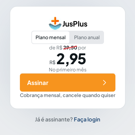
JusPlus
Plano mensal
Plano anual
de R$
29,50
por
2,95
R$
No primeiro mês
Assinar
Cobrança mensal, cancele quando quiser
Já é assinante?
Faça login