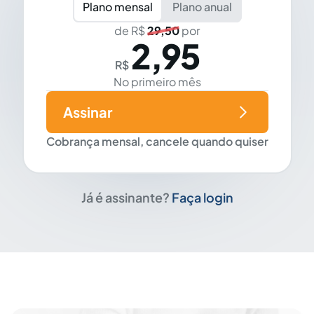
Plano mensal
Plano anual
de R$
29,50
por
2,95
R$
No primeiro mês
Assinar
Cobrança mensal, cancele quando quiser
Já é assinante?
Faça login