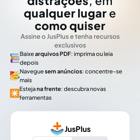
distrações
, em
qualquer lugar
e
como quiser
Assine o JusPlus e tenha recursos
exclusivos
Baixe
arquivos PDF
: imprima ou leia
depois
Navegue
sem anúncios
: concentre-se
mais
Esteja
na frente
: descubra novas
ferramentas
JusPlus