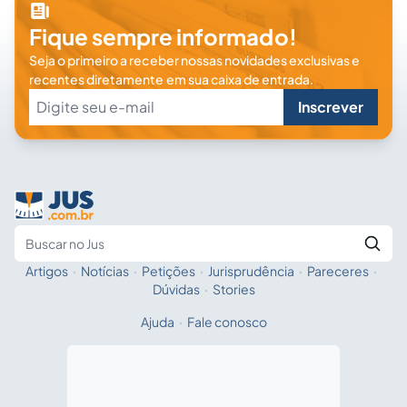
Fique sempre informado!
Seja o primeiro a receber nossas novidades exclusivas e
recentes diretamente em sua caixa de entrada.
Inscrever
Artigos
·
Notícias
·
Petições
·
Jurisprudência
·
Pareceres
·
Fale com a IA
Buscar no Jus
Dúvidas
·
Stories
Ajuda
·
Fale conosco