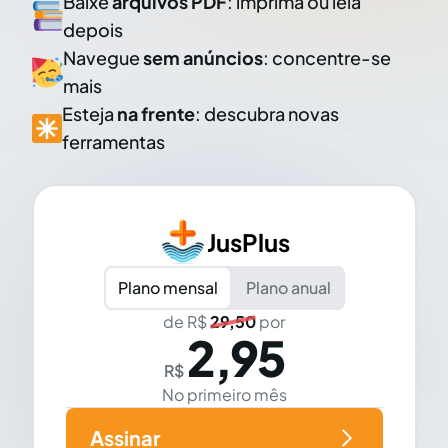
Baixe
arquivos PDF
: imprima ou leia
depois
Navegue
sem anúncios
: concentre-se
mais
Esteja
na frente
: descubra novas
ferramentas
JusPlus
Plano mensal
Plano anual
de R$
29,50
por
2,95
R$
No primeiro mês
Assinar