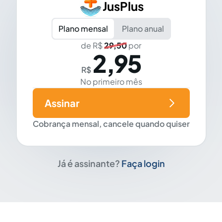
JusPlus
Plano mensal
Plano anual
de R$
29,50
por
2,95
R$
No primeiro mês
Assinar
Cobrança mensal, cancele quando quiser
Já é assinante?
Faça login