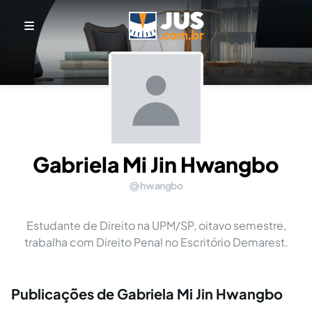
Gabriela Mi Jin Hwangbo
hwangbo
Estudante de Direito na UPM/SP, oitavo semestre,
trabalha com Direito Penal no Escritório Demarest.
Publicações de Gabriela Mi Jin Hwangbo