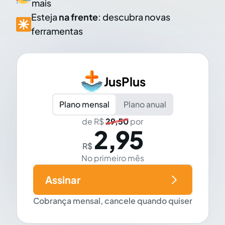
mais
Esteja
na frente
: descubra novas
ferramentas
JusPlus
Plano mensal
Plano anual
de R$
29,50
por
2,95
R$
No primeiro mês
Assinar
Cobrança mensal, cancele quando quiser