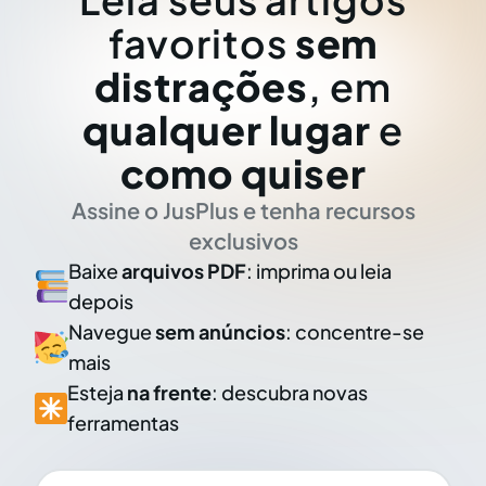
favoritos
sem
distrações
, em
qualquer lugar
e
como quiser
Assine o JusPlus e tenha recursos
exclusivos
Baixe
arquivos PDF
: imprima ou leia
depois
Navegue
sem anúncios
: concentre-se
mais
Esteja
na frente
: descubra novas
ferramentas