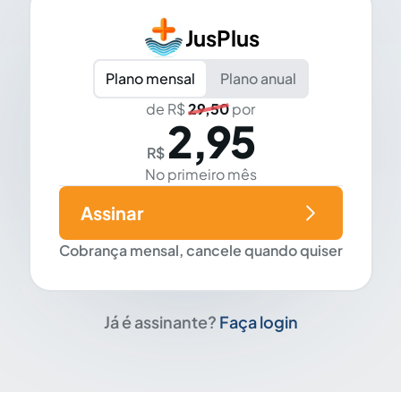
JusPlus
Plano mensal
Plano anual
de R$
29,50
por
2,95
R$
No primeiro mês
Assinar
Cobrança mensal, cancele quando quiser
Já é assinante?
Faça login