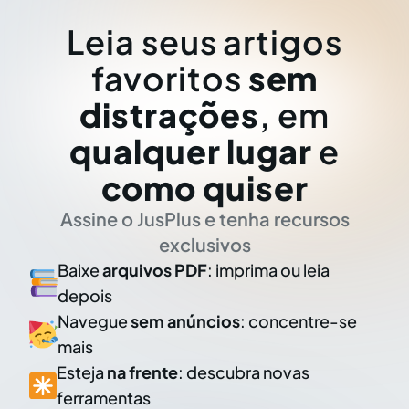
Leia seus artigos
favoritos
sem
distrações
, em
qualquer lugar
e
como quiser
Assine o JusPlus e tenha recursos
exclusivos
Baixe
arquivos PDF
: imprima ou leia
depois
Navegue
sem anúncios
: concentre-se
mais
Esteja
na frente
: descubra novas
ferramentas