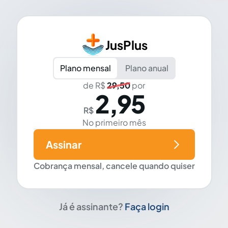
JusPlus
Plano mensal
Plano anual
de R$
29,50
por
2,95
R$
No primeiro mês
Assinar
Cobrança mensal, cancele quando quiser
Já é assinante?
Faça login