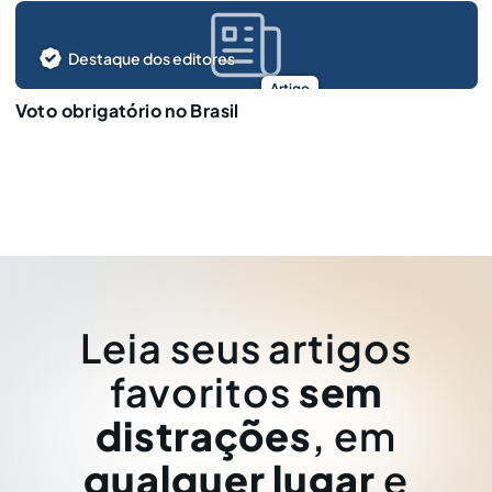
Destaque dos editores
Artigo
Voto obrigatório no Brasil
Leia seus artigos
favoritos
sem
distrações
, em
qualquer lugar
e