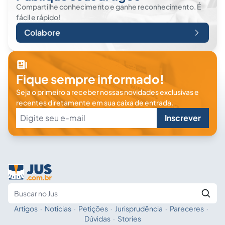
Compartilhe conhecimento e ganhe reconhecimento. É
fácil e rápido!
Colabore
Fique sempre informado!
Seja o primeiro a receber nossas novidades exclusivas e
recentes diretamente em sua caixa de entrada.
Inscrever
Artigos
·
Notícias
·
Petições
·
Jurisprudência
·
Pareceres
·
Fale com a IA
Buscar no Jus
Dúvidas
·
Stories