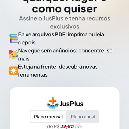
como quiser
Assine o JusPlus e tenha recursos
exclusivos
Baixe
arquivos PDF
: imprima ou leia
depois
Navegue
sem anúncios
: concentre-se
mais
Esteja
na frente
: descubra novas
ferramentas
JusPlus
Plano mensal
Plano anual
de R$
29,50
por