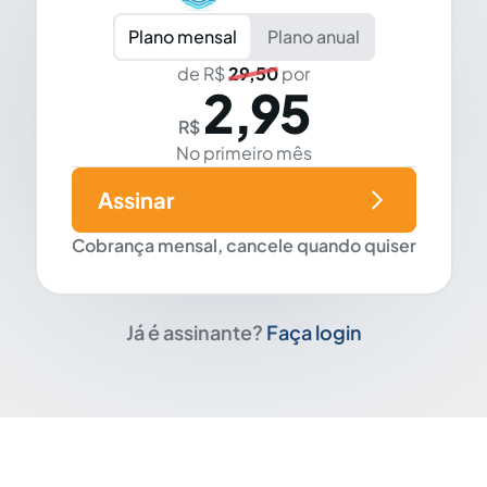
Plano mensal
Plano anual
de R$
29,50
por
2,95
R$
No primeiro mês
Assinar
Cobrança mensal, cancele quando quiser
Já é assinante?
Faça login