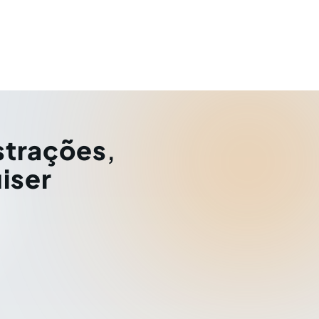
strações
,
iser