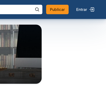
Publicar
Entrar
 IA
Buscar no Jus