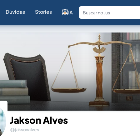
Dúvidas
Stories
IA
Fale com a
Jakson Alves
jaksonalves