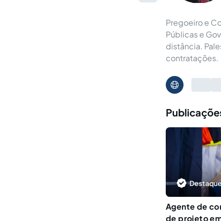
Pregoeiro e C
Públicas e Gov
distância. Pal
contratações.
Publicaçõe
Destaque
Agente de co
de projeto em