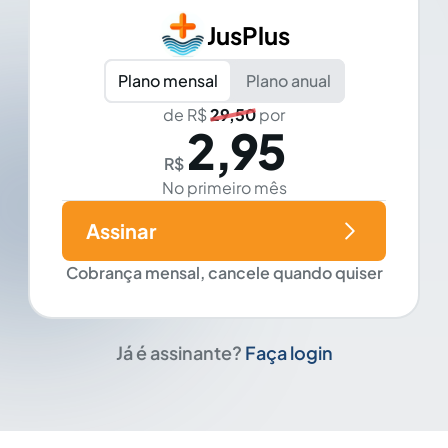
JusPlus
Plano mensal
Plano anual
de R$
29,50
por
2,95
R$
No primeiro mês
Assinar
Cobrança mensal, cancele quando quiser
Já é assinante?
Faça login