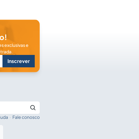
o!
s exclusivas e
trada.
Inscrever
juda
·
Fale conosco
Buscar no Jus