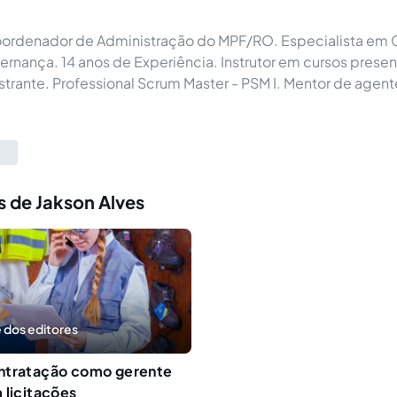
oordenador de Administração do MPF/RO. Especialista em 
ernança. 14 anos de Experiência. Instrutor em cursos presenc
estrante. Professional Scrum Master - PSM I. Mentor de agen
s de Jakson Alves
 dos editores
ntratação como gerente
 licitações