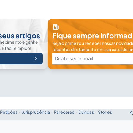
seus artigos
Fique sempre informad
nhecimento e ganhe
Seja o primeiro a receber nossas novidade
 fácil e rápido!
recentes diretamente em sua caixa de en
Petições
·
Jurisprudência
·
Pareceres
·
Dúvidas
·
Stories
A
Fale com a IA