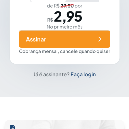
de R$
29,50
por
2,95
R$
No primeiro mês
Assinar
Cobrança mensal, cancele quando quiser
Já é assinante?
Faça login