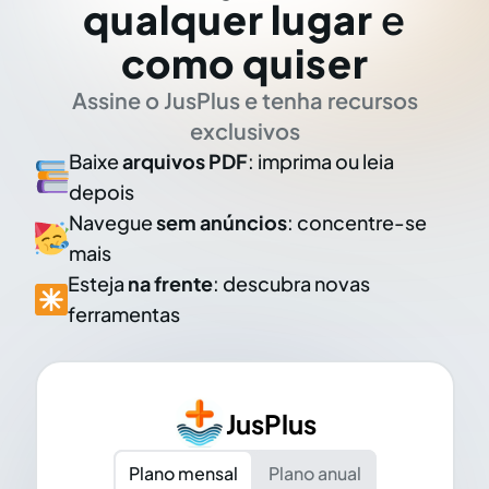
qualquer lugar
e
como quiser
Assine o JusPlus e tenha recursos
exclusivos
Baixe
arquivos PDF
: imprima ou leia
depois
Navegue
sem anúncios
: concentre-se
mais
Esteja
na frente
: descubra novas
ferramentas
JusPlus
Plano mensal
Plano anual