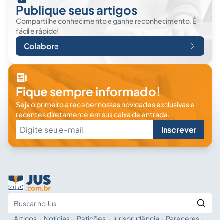
Publique seus artigos
Compartilhe conhecimento e ganhe reconhecimento. É
fácil e rápido!
Colabore
Fique sempre informado!
Seja o primeiro a receber nossas novidades exclusivas e
recentes diretamente em sua caixa de entrada.
Inscrever
Artigos
·
Notícias
·
Petições
·
Jurisprudência
·
Pareceres
·