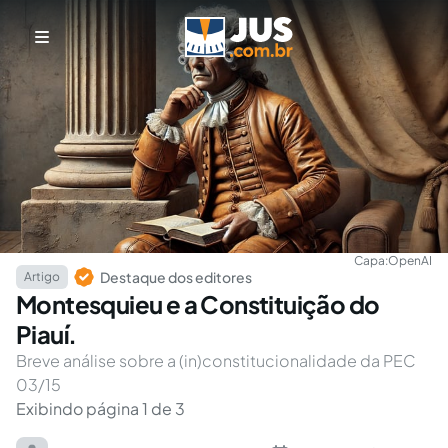
Capa:
OpenAI
Destaque dos editores
Artigo
Montesquieu e a Constituição do
Piauí.
Breve análise sobre a (in)constitucionalidade da PEC
03/15
Exibindo página 1 de 3