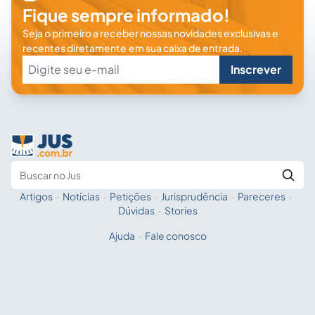
Fique sempre informado!
Seja o primeiro a receber nossas novidades exclusivas e
recentes diretamente em sua caixa de entrada.
Inscrever
Artigos
·
Notícias
·
Petições
·
Jurisprudência
·
Pareceres
·
Fale com a IA
Buscar no Jus
Dúvidas
·
Stories
Ajuda
·
Fale conosco