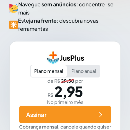
Navegue
sem anúncios
: concentre-se
mais
Esteja
na frente
: descubra novas
ferramentas
JusPlus
Plano mensal
Plano anual
de R$
29,50
por
2,95
R$
No primeiro mês
Assinar
Cobrança mensal, cancele quando quiser