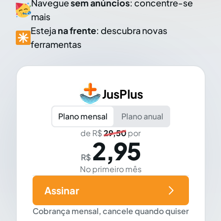
Navegue
sem anúncios
: concentre-se
mais
Esteja
na frente
: descubra novas
ferramentas
JusPlus
Plano mensal
Plano anual
de R$
29,50
por
2,95
R$
No primeiro mês
Assinar
Cobrança mensal, cancele quando quiser