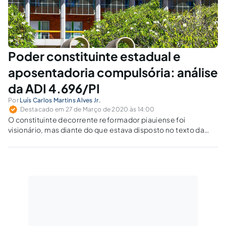
Poder constituinte estadual e
aposentadoria compulsória: análise
da ADI 4.696/PI
Por
Luís Carlos Martins Alves Jr.
Destacado em 27 de Março de 2020 às 14:00
O constituinte decorrente reformador piauiense foi
visionário, mas diante do que estava disposto no texto da
Constituição Federal a respeito da idade para aposentadoria
compulsória dos servidores públicos, a sua decisão política
foi usurpadora de atribuição do constituinte nacional.