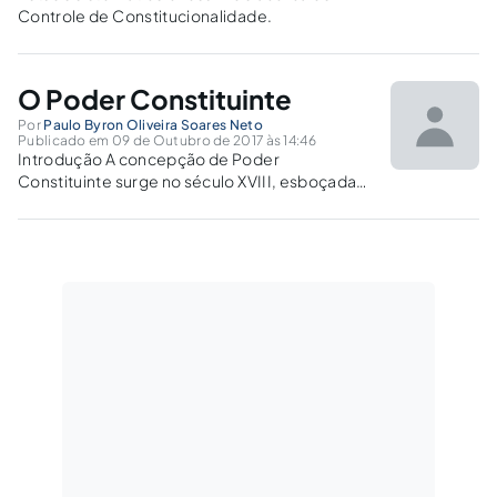
Controle de Constitucionalidade.
O Poder Constituinte
Por
Paulo Byron Oliveira Soares Neto
Publicado em 09 de Outubro de 2017 às 14:46
Introdução A concepção de Poder
Constituinte surge no século XVIII, esboçada
por Emmanuel Sieyès, meses antes da
Revolução Francesa distribuíra, em forma de
panfleto, um manifesto intitulado “Qu’est-ce
que le Térs Étaf”, traduzindo para nossa língua
materna, “O que é...