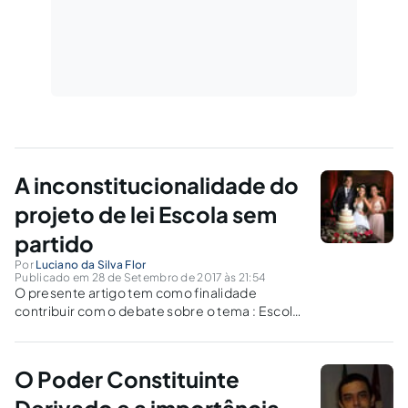
A inconstitucionalidade do
projeto de lei Escola sem
partido
Por
Luciano da Silva Flor
Publicado em 28 de Setembro de 2017 às 21:54
O presente artigo tem como finalidade
contribuir com o debate sobre o tema : Escola
sem partido, título atribuído a um projeto de lei
proposto na câmara de vereadores do
município de Criciúma/ SC.
O Poder Constituinte
Derivado e a importância