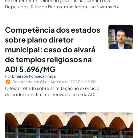
Recentemente, o líder do governo na Câmara dos
Deputados, Ricardo Barros, manifestou-se favorável à
realização de um plebiscito para revisão da atual
Constituição.
Competência dos estados
sobre plano diretor
municipal: caso do alvará
de templos religiosos na
ADI 5.696/MG
Por
Emerson Fonseca Fraga
Destacado em 01 de Agosto de 2020 às 19:20
O texto reflete sobre a limitação ao exercício
do poder constituinte derivado, à luz da ADI
5.696/MG, na qual o STF entendeu pela
impossibilidade de os Estados regularem o
zoneamento urbano dos municípios