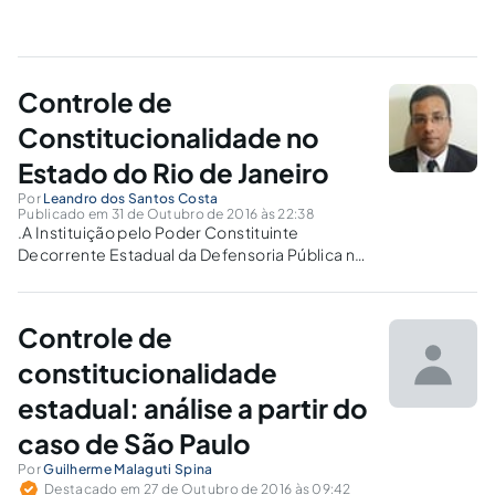
Controle de
Constitucionalidade no
Estado do Rio de Janeiro
Por
Leandro dos Santos Costa
Publicado em 31 de Outubro de 2016 às 22:38
.A Instituição pelo Poder Constituinte
Decorrente Estadual da Defensoria Pública no
Rol de Legitimados para Propositura de
Representação de Inconstitucionalidade.
Controle de
constitucionalidade
estadual: análise a partir do
caso de São Paulo
Por
Guilherme Malaguti Spina
Destacado em 27 de Outubro de 2016 às 09:42