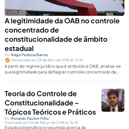
A legitimidade da OAB no controle
concentrado de
constitucionalidade de âmbito
estadual
Por
Régis Pedrosa Barros
Destacado em 29 de Abril de 2018 às 13:30
A partir do regime jurídico que é atribuído à OAB, analisa-se
sua legitimidade para deflagrar controle concentrado de
constitucionalidade no âmbito dos Estados-Membros.
Teoria do Controle de
Constitucionalidade –
Tópicos Teóricos e Práticos
Por
Ronaldo Paulino Filho
Publicado em 04 de Março de 2018 às 15:44
Estudo sistemático e resumido acerca do