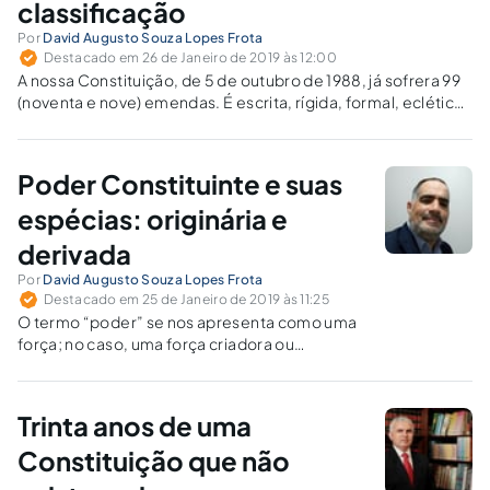
classificação
Por
David Augusto Souza Lopes Frota
Destacado em 26 de Janeiro de 2019 às 12:00
A nossa Constituição, de 5 de outubro de 1988, já sofrera 99
(noventa e nove) emendas. É escrita, rígida, formal, eclética,
promulgada, garantista e dirigente.
Poder Constituinte e suas
espécias: originária e
derivada
Por
David Augusto Souza Lopes Frota
Destacado em 25 de Janeiro de 2019 às 11:25
O termo “poder” se nos apresenta como uma
força; no caso, uma força criadora ou
constitutiva que visa estabelecer a norma
principal de um ordenamento jurídico, e, por
consequência, a estrutura fundamental
Trinta anos de uma
ideológica e orgânica de um novo Estado.
Constituição que não