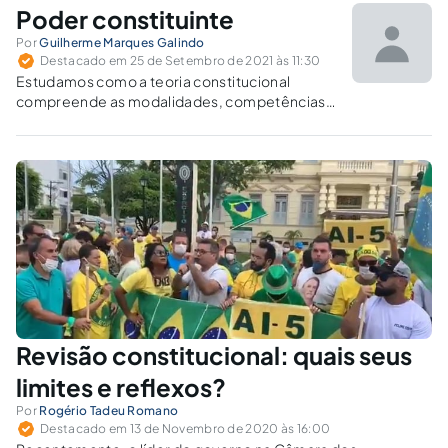
da autonomia.
Poder constituinte
Por
Guilherme Marques Galindo
Destacado em 25 de Setembro de 2021 às 11:30
Estudamos como a teoria constitucional
compreende as modalidades, competências
e limites do poder constituinte.
Revisão constitucional: quais seus
limites e reflexos?
Por
Rogério Tadeu Romano
Destacado em 13 de Novembro de 2020 às 16:00