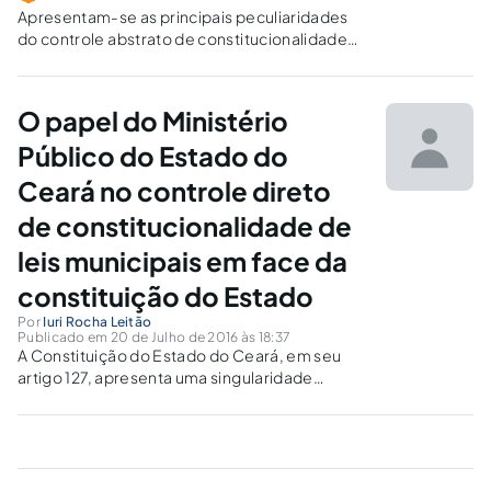
Apresentam-se as principais peculiaridades
do controle abstrato de constitucionalidade
estadual, enumerando-se os seus aspectos
mais relevantes a partir do caso do Estado de
São Paulo.
O papel do Ministério
Público do Estado do
Ceará no controle direto
de constitucionalidade de
leis municipais em face da
constituição do Estado
Por
Iuri Rocha Leitão
Publicado em 20 de Julho de 2016 às 18:37
A Constituição do Estado do Ceará, em seu
artigo 127, apresenta uma singularidade
quando comparada com as demais existentes
na República. Nela não consta o PGJ como
legitimado para propor ADIN contra leis
municipais em face da Carta Estadual.