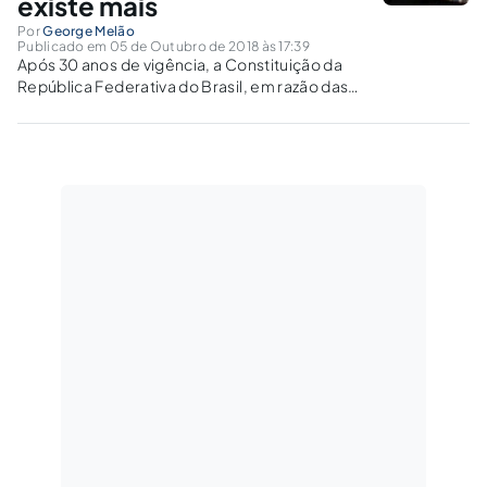
existe mais
Por
George Melão
Publicado em 05 de Outubro de 2018 às 17:39
Após 30 anos de vigência, a Constituição da
República Federativa do Brasil, em razão das
inúmeras alterações, já não é mais a mesma
que foi promulgada em 1988.