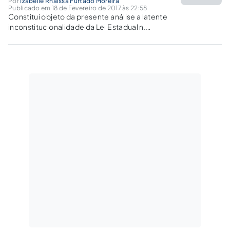
Por
Izabelle Rhaissa Furtado Moreira
Publicado em 18 de Fevereiro de 2017 às 22:58
Constitui objeto da presente análise a latente
inconstitucionalidade da Lei Estadual n.
16.127/2016, que estabelece normas de
mensuração de tarifas e visibilidade das
formas de pagamento em estacionamentos
de veículos e dá providências correlatas.