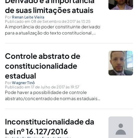
de suas limitações atuais
Por
Renan Leite Vieira
Publicado em 08 de Setembro de 2017 às 13:25
A importância do poder constituinte derivado
para a atualização do texto constitucional,
principalmente em face dos desafios
contemporâneos, é indiscutível. Porém, mais
indiscutível ainda é a necessidade de que seus
Controle abstrato de
limites sejam observados, sob pena de seus
objetivos precípuos não serem alcançados.
constitucionalidade
Saiba um pouco mais sobre isso.
estadual
Por
Wagner Tinô
Publicado em 17 de Julho de 2017 às 19:57
Pode haver a possibilidade de controle
abstrato/concentrado de normas estaduais
ou municipais frente à Constituição Estadual,
ou seja, não poderá ser utilizado como
parâmetro as normas da Constituição Federal
Inconstitucionalidade da
para esse tipo de controle.
Lei nº 16.127/2016