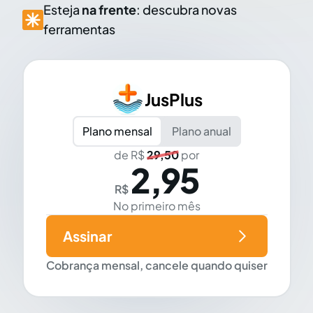
Esteja
na frente
: descubra novas
ferramentas
JusPlus
Plano mensal
Plano anual
de R$
29,50
por
2,95
R$
No primeiro mês
Assinar
Cobrança mensal, cancele quando quiser