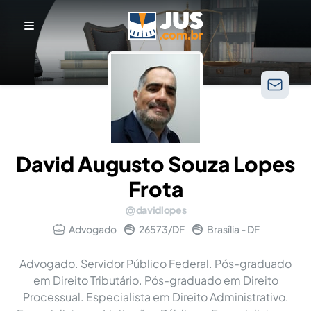
David Augusto Souza Lopes
Frota
davidlopes
Advogado
26573/DF
Brasília - DF
Advogado. Servidor Público Federal. Pós-graduado
em Direito Tributário. Pós-graduado em Direito
Processual. Especialista em Direito Administrativo.