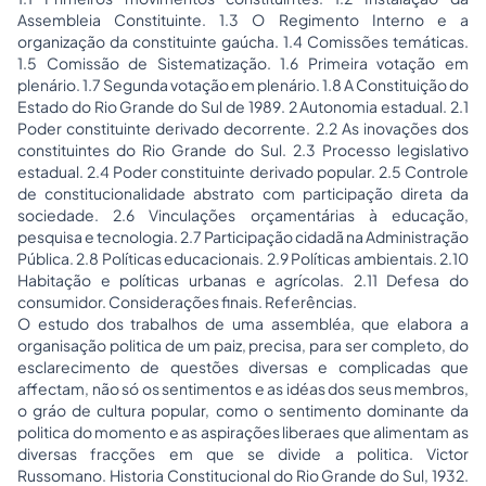
Assembleia Constituinte. 1.3 O Regimento Interno e a
organização da constituinte gaúcha. 1.4 Comissões temáticas.
1.5 Comissão de Sistematização. 1.6 Primeira votação em
plenário. 1.7 Segunda votação em plenário. 1.8 A Constituição do
Estado do Rio Grande do Sul de 1989. 2 Autonomia estadual. 2.1
Poder constituinte derivado decorrente. 2.2 As inovações dos
constituintes do Rio Grande do Sul. 2.3 Processo legislativo
estadual. 2.4 Poder constituinte derivado popular. 2.5 Controle
de constitucionalidade abstrato com participação direta da
sociedade. 2.6 Vinculações orçamentárias à educação,
pesquisa e tecnologia. 2.7 Participação cidadã na Administração
Pública. 2.8 Políticas educacionais. 2.9 Políticas ambientais. 2.10
Habitação e políticas urbanas e agrícolas. 2.11 Defesa do
consumidor. Considerações finais. Referências.
O estudo dos trabalhos de uma assembléa, que elabora a
organisação politica de um paiz, precisa, para ser completo, do
esclarecimento de questões diversas e complicadas que
affectam, não só os sentimentos e as idéas dos seus membros,
o gráo de cultura popular, como o sentimento dominante da
politica do momento e as aspirações liberaes que alimentam as
diversas fracções em que se divide a politica. Victor
Russomano. Historia Constitucional do Rio Grande do Sul, 1932.