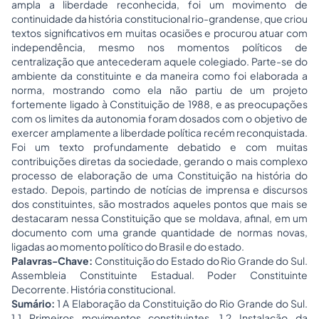
ampla a liberdade reconhecida, foi um movimento de
continuidade da história constitucional rio-grandense, que criou
textos significativos em muitas ocasiões e procurou atuar com
independência, mesmo nos momentos políticos de
centralização que antecederam aquele colegiado. Parte-se do
ambiente da constituinte e da maneira como foi elaborada a
norma, mostrando como ela não partiu de um projeto
fortemente ligado à Constituição de 1988, e as preocupações
com os limites da autonomia foram dosados com o objetivo de
exercer amplamente a liberdade política recém reconquistada.
Foi um texto profundamente debatido e com muitas
contribuições diretas da sociedade, gerando o mais complexo
processo de elaboração de uma Constituição na história do
estado. Depois, partindo de notícias de imprensa e discursos
dos constituintes, são mostrados aqueles pontos que mais se
destacaram nessa Constituição que se moldava, afinal, em um
documento com uma grande quantidade de normas novas,
ligadas ao momento político do Brasil e do estado.
Palavras-Chave:
Constituição do Estado do Rio Grande do Sul.
Assembleia Constituinte Estadual. Poder Constituinte
Decorrente. História constitucional.
Sumário:
1 A Elaboração da Constituição do Rio Grande do Sul.
1.1 Primeiros movimentos constituintes. 1.2 Instalação da