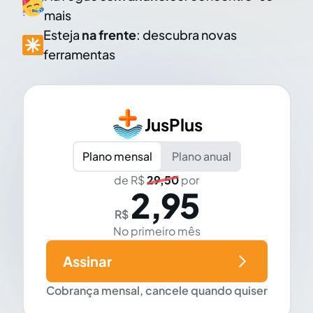
mais
Esteja
na frente
: descubra novas
ferramentas
JusPlus
Plano mensal
Plano anual
de R$
29,50
por
2,95
R$
No primeiro mês
Assinar
Cobrança mensal, cancele quando quiser