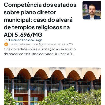
da autonomia.
Competência dos estados
sobre plano diretor
municipal: caso do alvará
de templos religiosos na
ADI 5.696/MG
Por
Emerson Fonseca Fraga
Destacado em 01 de Agosto de 2020 às 19:20
O texto reflete sobre a limitação ao exercício
do poder constituinte derivado, à luz da ADI
5.696/MG, na qual o STF entendeu pela
impossibilidade de os Estados regularem o
zoneamento urbano dos municípios