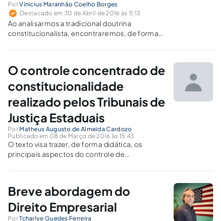
Por
Vinicius Maranhão Coelho Borges
Destacado em 30 de Abril de 2016 às 11:13
Ao analisarmos a tradicional doutrina
constitucionalista, encontraremos, de forma
quase unânime, a afirmação de que o
constitucionalismo encontra suas raízes na
Constituição Americana. No entanto, há
O controle concentrado de
evidências revelam sua relação com outras
fontes.
constitucionalidade
realizado pelos Tribunais de
Justiça Estaduais
Por
Matheus Augusto de Almeida Cardozo
Publicado em 08 de Março de 2016 às 15:43
O texto visa trazer, de forma didática, os
principais aspectos do controle de
constitucionalidade realizado pelos tribunais
de justiça locais, permitindo ao leitor uma
visão global acerca do tema.
Breve abordagem do
Direito Empresarial
Por
Tcharlye Guedes Ferreira