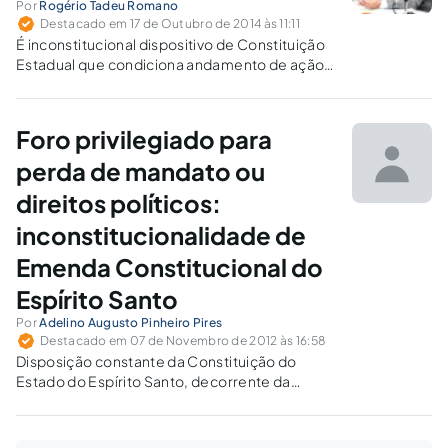
Por
Rogério Tadeu Romano
Destacado em 17 de Outubro de 2014 às 11:11
É inconstitucional dispositivo de Constituição
Estadual que condiciona andamento de ação
penal promovida pelo Ministério Público
Federal contra Governador de Estado à prévia
autorização da Assembleia Legislativa.
Foro privilegiado para
perda de mandato ou
direitos políticos:
inconstitucionalidade de
Emenda Constitucional do
Espírito Santo
Por
Adelino Augusto Pinheiro Pires
Destacado em 07 de Novembro de 2012 às 16:58
Disposição constante da Constituição do
Estado do Espírito Santo, decorrente da
Emenda Constitucional Estadual n.º 85/2012,
é materialmente inconstitucional, por ofender
o princípio da igualdade.