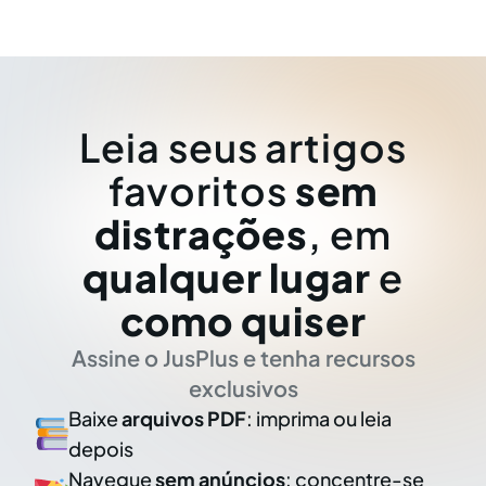
Leia seus artigos
favoritos
sem
distrações
, em
qualquer lugar
e
como quiser
Assine o JusPlus e tenha recursos
exclusivos
Baixe
arquivos PDF
: imprima ou leia
depois
Navegue
sem anúncios
: concentre-se