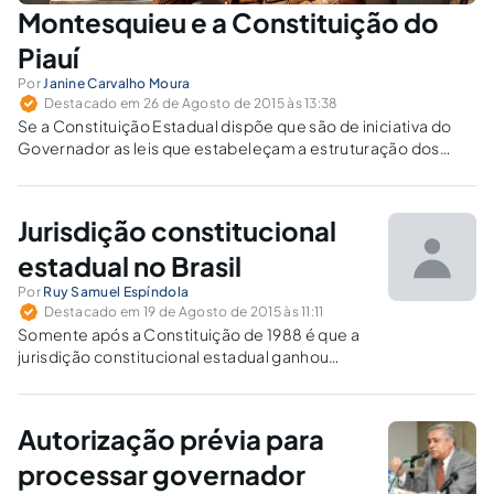
Montesquieu e a Constituição do
Piauí
Por
Janine Carvalho Moura
Destacado em 26 de Agosto de 2015 às 13:38
Se a Constituição Estadual dispõe que são de iniciativa do
Governador as leis que estabeleçam a estruturação dos
órgãos do Executivo, não cabe ao parlamento inviabilizá-la
predeterminando o número máximo de secretarias.
Jurisdição constitucional
estadual no Brasil
Por
Ruy Samuel Espíndola
Destacado em 19 de Agosto de 2015 às 11:11
Somente após a Constituição de 1988 é que a
jurisdição constitucional estadual ganhou
maior significação prática, teórica e normativa,
especialmente diante do artigo 125, § 2°, que
atribuiu aos Estados-membros a competência
Autorização prévia para
para instituírem representação de
inconstitucionalidade.
processar governador