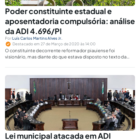
Poder constituinte estadual e
aposentadoria compulsória: análise
da ADI 4.696/PI
Por
Luís Carlos Martins Alves Jr.
Destacado em 27 de Março de 2020 às 14:00
O constituinte decorrente reformador piauiense foi
visionário, mas diante do que estava disposto no texto da
Constituição Federal a respeito da idade para aposentadoria
compulsória dos servidores públicos, a sua decisão política
foi usurpadora de atribuição do constituinte nacional.
Lei municipal atacada em ADI