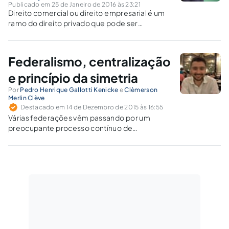
Publicado em 25 de Janeiro de 2016 às 23:21
Direito comercial ou direito empresarial é um
ramo do direito privado que pode ser
entendido como o conjunto de normas
disciplinadoras da atividade negocial do
empresário.
Federalismo, centralização
e princípio da simetria
Por
Pedro Henrique Gallotti Kenicke
e
Clèmerson
Merlin Clève
Destacado em 14 de Dezembro de 2015 às 16:55
Várias federações vêm passando por um
preocupante processo contínuo de
centralização. O Brasil é um deles. E os três
poderes, sem exceção, têm contribuído para
isso.