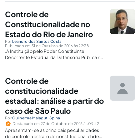
mensuração de tarifas e visibilidade das
formas de pagamento em estacionamentos
Controle de
de veículos e dá providências correlatas.
Constitucionalidade no
Estado do Rio de Janeiro
Por
Leandro dos Santos Costa
Publicado em 31 de Outubro de 2016 às 22:38
.A Instituição pelo Poder Constituinte
Decorrente Estadual da Defensoria Pública no
Rol de Legitimados para Propositura de
Representação de Inconstitucionalidade.
Controle de
constitucionalidade
estadual: análise a partir do
caso de São Paulo
Por
Guilherme Malaguti Spina
Destacado em 27 de Outubro de 2016 às 09:42
Apresentam-se as principais peculiaridades
do controle abstrato de constitucionalidade