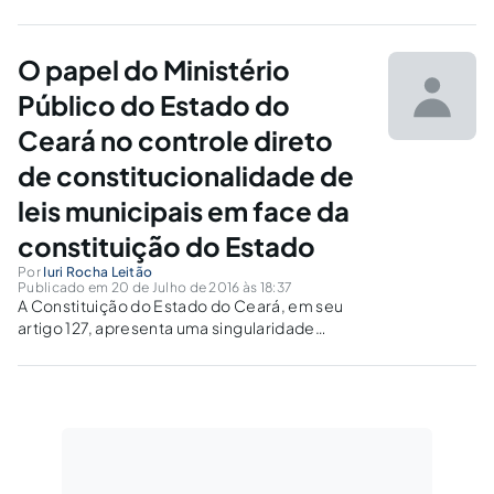
estadual, enumerando-se os seus aspectos
mais relevantes a partir do caso do Estado de
São Paulo.
O papel do Ministério
Público do Estado do
Ceará no controle direto
de constitucionalidade de
leis municipais em face da
constituição do Estado
Por
Iuri Rocha Leitão
Publicado em 20 de Julho de 2016 às 18:37
A Constituição do Estado do Ceará, em seu
artigo 127, apresenta uma singularidade
quando comparada com as demais existentes
na República. Nela não consta o PGJ como
legitimado para propor ADIN contra leis
municipais em face da Carta Estadual.