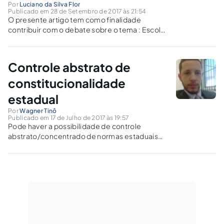
Por
Luciano da Silva Flor
Publicado em 28 de Setembro de 2017 às 21:54
O presente artigo tem como finalidade
contribuir com o debate sobre o tema : Escola
sem partido, título atribuído a um projeto de lei
proposto na câmara de vereadores do
município de Criciúma/ SC.
Controle abstrato de
constitucionalidade
estadual
Por
Wagner Tinô
Publicado em 17 de Julho de 2017 às 19:57
Pode haver a possibilidade de controle
abstrato/concentrado de normas estaduais
ou municipais frente à Constituição Estadual,
ou seja, não poderá ser utilizado como
parâmetro as normas da Constituição Federal
para esse tipo de controle.