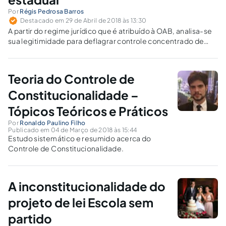
Por
Régis Pedrosa Barros
Destacado em 29 de Abril de 2018 às 13:30
A partir do regime jurídico que é atribuído à OAB, analisa-se
sua legitimidade para deflagrar controle concentrado de
constitucionalidade no âmbito dos Estados-Membros.
Teoria do Controle de
Constitucionalidade –
Tópicos Teóricos e Práticos
Por
Ronaldo Paulino Filho
Publicado em 04 de Março de 2018 às 15:44
Estudo sistemático e resumido acerca do
Controle de Constitucionalidade.
A inconstitucionalidade do
projeto de lei Escola sem
partido