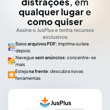
distrações
, em
qualquer lugar
e
como quiser
Assine o JusPlus e tenha recursos
exclusivos
Baixe
arquivos PDF
: imprima ou leia
depois
Navegue
sem anúncios
: concentre-se
mais
Esteja
na frente
: descubra novas
ferramentas
JusPlus