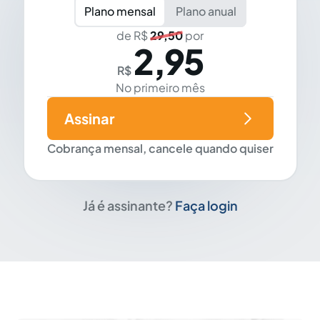
Plano mensal
Plano anual
de R$
29,50
por
2,95
R$
No primeiro mês
Assinar
Cobrança mensal, cancele quando quiser
Já é assinante?
Faça login