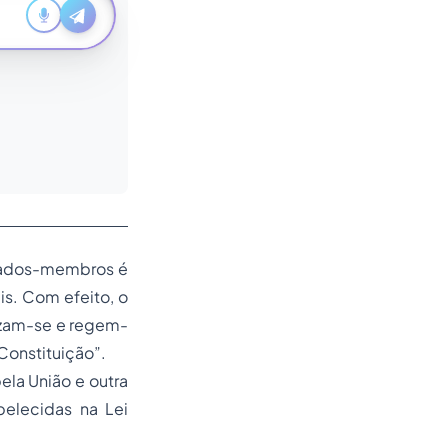
stados-membros é
s. Com efeito, o
nizam-se e regem-
Constituição”.
la União e outra
elecidas na Lei