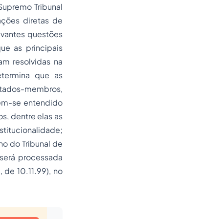
 Supremo Tribunal
ações diretas de
evantes questões
ue as principais
am resolvidas na
etermina que as
stados-membros,
 tem-se entendido
s, dentre elas as
stitucionalidade;
no do Tribunal de
 será processada
 de 10.11.99), no