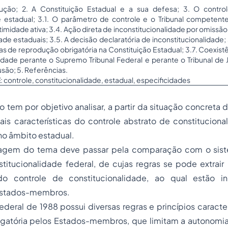
dução; 2. A Constituição Estadual e a sua defesa; 3. O contr
e estadual; 3.1. O parâmetro de controle e o Tribunal competent
itimidade ativa; 3.4. Ação direta de inconstitucionalidade por omissão
ade estaduais; 3.5. A decisão declaratória de inconstitucionalidade;
s de reprodução obrigatória na Constituição Estadual; 3.7. Coexistê
lidade perante o Supremo Tribunal Federal e perante o Tribunal de J
são; 5. Referências.
E
: controle, constitucionalidade, estadual, especificidades
o tem por objetivo analisar, a partir da situação concreta
pais características do controle abstrato de constituciona
no âmbito estadual.
agem do tema deve passar pela comparação com o sist
stitucionalidade federal, de cujas regras se pode extrai
 do
controle de constitucionalidade
, ao qual estão i
Estados-membros.
ederal de 1988 possui diversas regras e princípios carac
igatória pelos Estados-membros, que limitam a autonomia