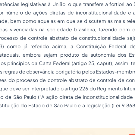
tências legislativas à União, o que transfere a fortiori ao
r número de ações diretas de inconstitucionalidade e 
dade, bem como aquelas em que se discutem as mais rel
ticas vivenciadas na sociedade brasileira, fazendo com q
ocesso de controle abstrato de constitucionalidade sej
; 3) como já referido acima, a Constituição Federal d
Estaduais, embora sejam produto da autonomia dos E
s princípios da Carta Federal (artigo 25, caput); assim,
s regras de observância obrigatória pelos Estados-membro
rizes do processo de controle abstrato de controle de con
que deve ser interpretado o artigo 226 do Regimento Inter
do de São Paulo (“A ação direta de inconstitucionalidade
ituição do Estado de São Paulo e a legislação (Lei 9.868,