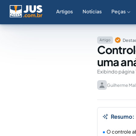
Artigos
Notícias
Peças
Destaq
Artigo
Control
uma aná
Exibindo página 
Guilherme Mal
Resumo:
O controle a