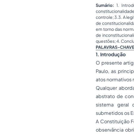
Sumário:
1. Intro
constitucionalidad
controle; 3.3. A leg
de constitucionalid
em torno das norma
de inconstituciona
questões; 4. Conclu
PALAVRAS-CHAV
1. Introdução
O presente artig
Paulo, as princi
atos normativos 
Qualquer abord
abstrato de con
sistema geral
submetidos os 
A Constituição F
observância obr