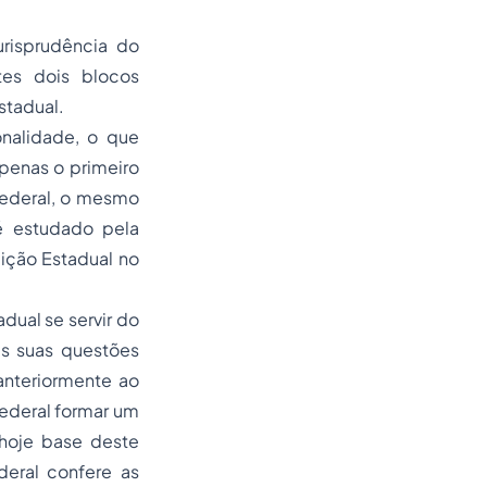
urisprudência do
tes dois blocos
stadual.
onalidade, o que
apenas o primeiro
federal, o mesmo
é estudado pela
uição Estadual no
dual se servir do
as suas questões
 anteriormente ao
Federal formar um
 hoje base deste
deral confere as