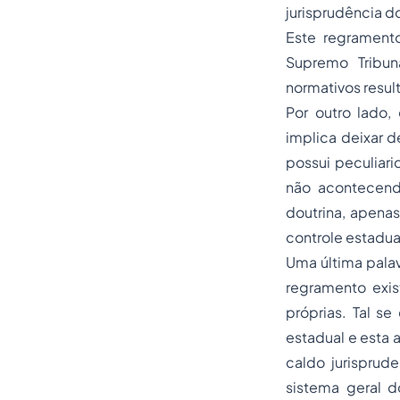
jurisprudência do
Este regramento
Supremo Tribun
normativos resul
Por outro lado,
implica deixar d
possui peculiar
não acontecend
doutrina, apenas
controle estadual
Uma última palav
regramento exis
próprias. Tal se
estadual e esta 
caldo jurisprud
sistema geral d