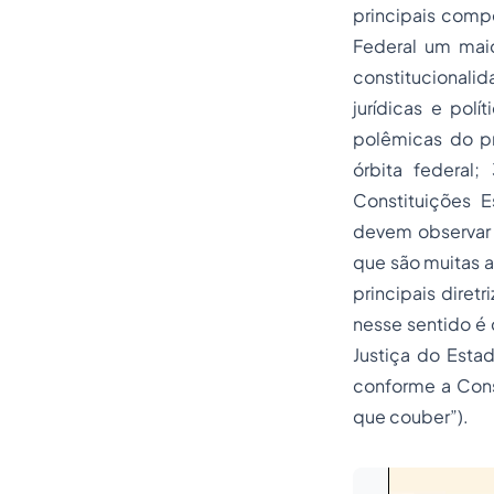
principais compe
Federal um maio
constitucionali
jurídicas e polí
polêmicas do pr
órbita federal
Constituições 
devem observar o
que são muitas a
principais diret
nesse sentido é 
Justiça do Esta
conforme a Const
que couber”).