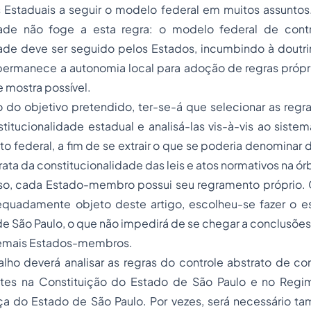
 Estaduais a seguir o modelo federal em muitos assuntos.
dade não foge a esta regra: o modelo federal de cont
dade deve ser seguido pelos Estados, incumbindo à doutri
permanece a autonomia local para adoção de regras própri
e mostra possível.
do objetivo pretendido, ter-se-á que selecionar as regra
titucionalidade estadual e analisá-las vis-à-vis ao sistem
to federal, a fim de se extrair o que se poderia denominar
rata da constitucionalidade das leis e atos normativos na ór
o, cada Estado-membro possui seu regramento próprio. 
equadamente objeto deste artigo, escolheu-se fazer o es
e São Paulo, o que não impedirá de se chegar a conclusõe
demais Estados-membros.
alho deverá analisar as regras do controle abstrato de co
ntes na Constituição do Estado de São Paulo e no Regi
iça do Estado de São Paulo. Por vezes, será necessário t