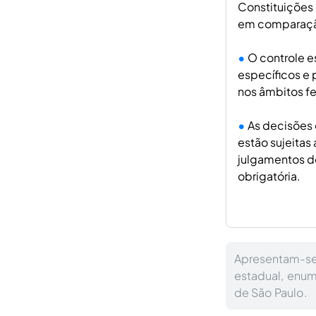
Constituições 
em comparação
O controle e
específicos e 
nos âmbitos fe
As decisões 
estão sujeitas
julgamentos d
obrigatória.
Apresentam-se 
estadual, enum
de São Paulo.