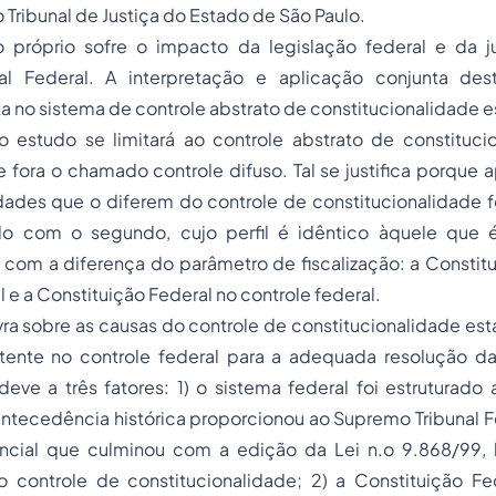
 Tribunal de Justiça do Estado de São Paulo.
 próprio sofre o impacto da legislação federal e da j
al Federal. A interpretação e aplicação conjunta des
ta no sistema de controle abstrato de constitucionalidade e
 o estudo se limitará ao controle abstrato de constituci
e fora o chamado controle difuso. Tal se justifica porque 
idades que o diferem do controle de constitucionalidade 
o com o segundo, cujo perfil é idêntico àquele que 
 com a diferença do parâmetro de fiscalização: a Constit
 e a Constituição Federal no controle federal.
ra sobre as causas do controle de constitucionalidade esta
tente no controle federal para a adequada resolução d
 deve a três fatores: 1) o sistema federal foi estruturado
antecedência histórica proporcionou ao Supremo Tribunal 
encial que culminou com a edição da Lei n.o 9.868/99,
o controle de constitucionalidade; 2) a Constituição Fe