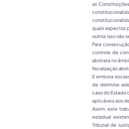
as Constituições
constitucionali
constitucionali
quais aspectos 
outros isso não s
Para consecução 
controle de cons
abstrata no âmbi
fiscalização abst
E embora escass
de delimitar ad
caso do Estado d
aplicáveis aos 
Assim, este trab
estadual existe
Tribunal de Just