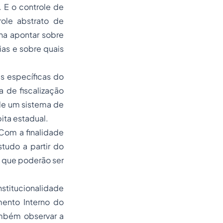
 E o controle de
role abstrato de
na apontar sobre
as e sobre quais
s específicas do
a de fiscalização
 de um sistema de
bita estadual.
Com a finalidade
tudo a partir do
s que poderão ser
nstitucionalidade
mento Interno do
ambém observar a