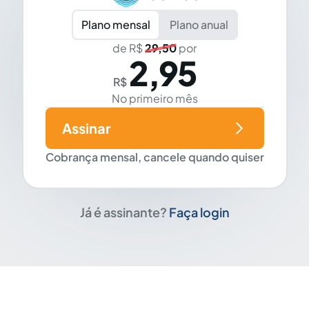
Plano mensal
Plano anual
de R$
29,50
por
2,95
R$
No primeiro mês
Assinar
Cobrança mensal, cancele quando quiser
Já é assinante?
Faça login