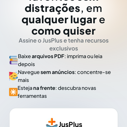
distrações
, em
qualquer lugar
e
como quiser
Assine o JusPlus e tenha recursos
exclusivos
Baixe
arquivos PDF
: imprima ou leia
depois
Navegue
sem anúncios
: concentre-se
mais
Esteja
na frente
: descubra novas
ferramentas
JusPlus