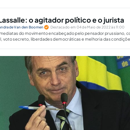
assalle: o agitador político e o jurista
 Andrade Van den Boomen
Destacado em 04 de Maio de 2022 às 11:00
 imediatas do movimento encabeçado pelo pensador prussiano, 
al, voto secreto, liberdades democráticas e melhoria das condiçõ
dores foram paulatinamente conquistadas nas décadas que se
 morte.