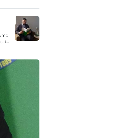
como
es de