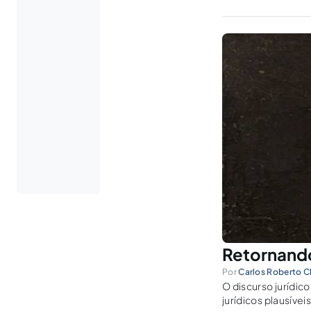
Retornando
Por
Carlos Roberto C
O discurso jurídic
jurídicos plausívei