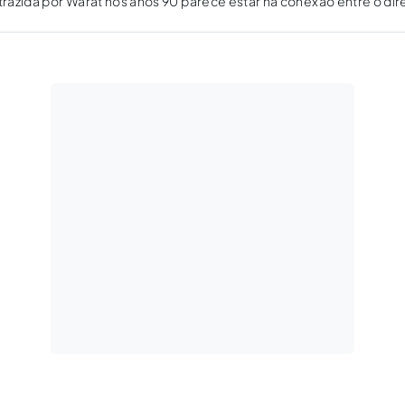
 trazida por Warat nos anos 90 parece estar na conexão entre o dir