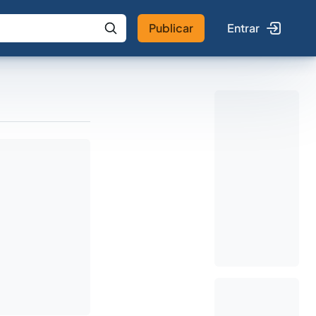
Publicar
Entrar
 IA
Buscar no Jus