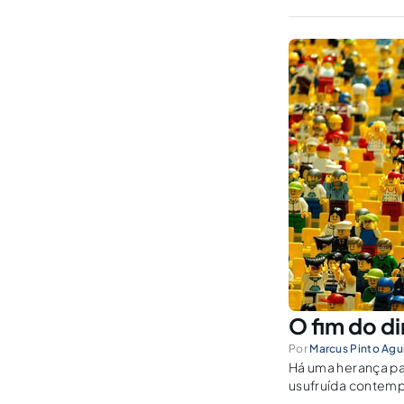
O fim do di
Por
Marcus Pinto Agu
Há uma herança patr
usufruída contem