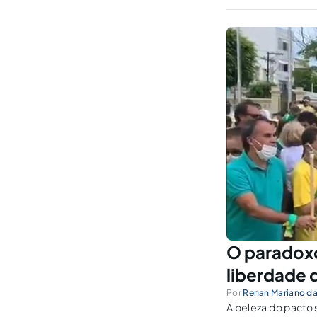
O paradoxo
liberdade 
Por
Renan Mariano da
A beleza do pacto 