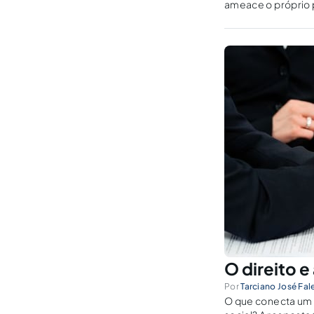
ameace o próprio 
O direito 
Por
Tarciano José Fal
O que conecta um 