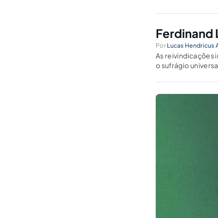
Ferdinand L
Por
Lucas Hendricus
As reivindicações
o sufrágio univers
vida dos trabalha
seguiram após sua