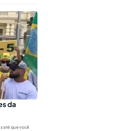
es da
as até que você