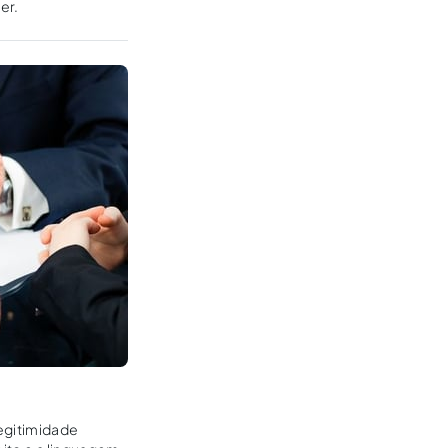
er.
egitimidade