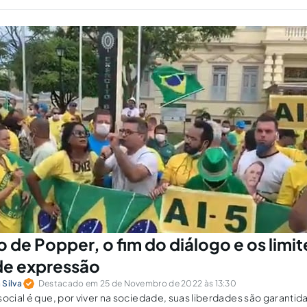
 de Popper, o fim do diálogo e os limit
de expressão
 Silva
Destacado em 25 de Novembro de 2022 às 13:30
social é que, por viver na sociedade, suas liberdades são garantid