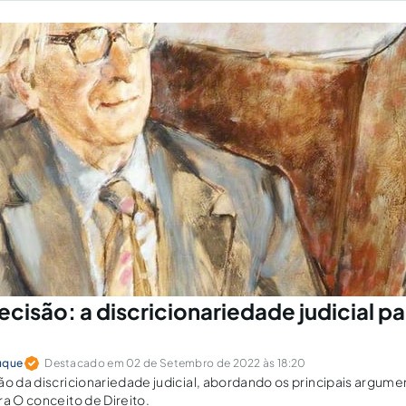
ecisão: a discricionariedade judicial par
uque
Destacado em 02 de Setembro de 2022 às 18:20
ão da discricionariedade judicial, abordando os principais argume
ra O conceito de Direito.