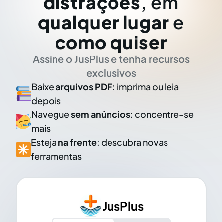
distrações
, em
qualquer lugar
e
como quiser
Assine o JusPlus e tenha recursos
exclusivos
Baixe
arquivos PDF
: imprima ou leia
depois
Navegue
sem anúncios
: concentre-se
mais
Esteja
na frente
: descubra novas
ferramentas
JusPlus