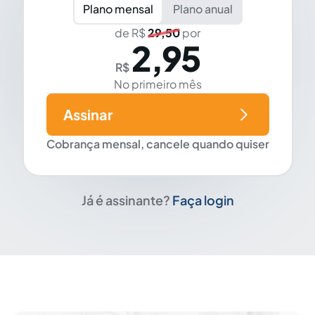
Plano mensal
Plano anual
de R$
29,50
por
2,95
R$
No primeiro mês
Assinar
Cobrança mensal, cancele quando quiser
Já é assinante?
Faça login