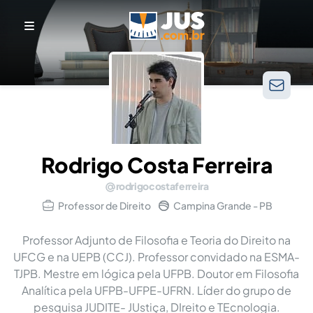
Rodrigo Costa Ferreira
rodrigocostaferreira
Professor de Direito
Campina Grande - PB
Professor Adjunto de Filosofia e Teoria do Direito na
UFCG e na UEPB (CCJ). Professor convidado na ESMA-
TJPB. Mestre em lógica pela UFPB. Doutor em Filosofia
Analítica pela UFPB-UFPE-UFRN. Líder do grupo de
pesquisa JUDITE- JUstiça, DIreito e TEcnologia.