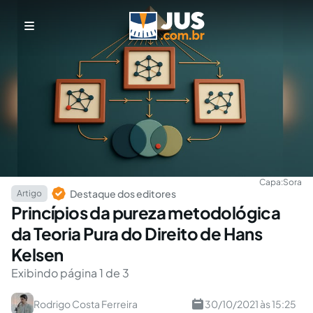
Capa:
Sora
Destaque dos editores
Artigo
Princípios da pureza metodológica
da Teoria Pura do Direito de Hans
Kelsen
Exibindo página 1 de 3
Rodrigo Costa Ferreira
30/10/2021 às 15:25