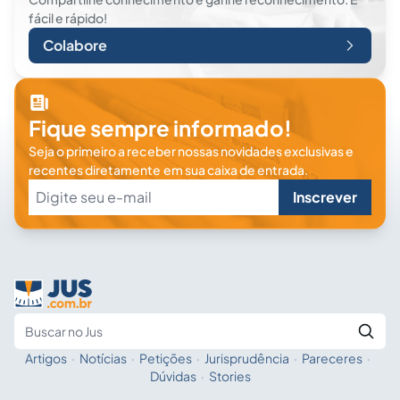
fácil e rápido!
Colabore
Fique sempre informado!
Seja o primeiro a receber nossas novidades exclusivas e
recentes diretamente em sua caixa de entrada.
Inscrever
Artigos
·
Notícias
·
Petições
·
Jurisprudência
·
Pareceres
·
Fale com a IA
Buscar no Jus
Dúvidas
·
Stories