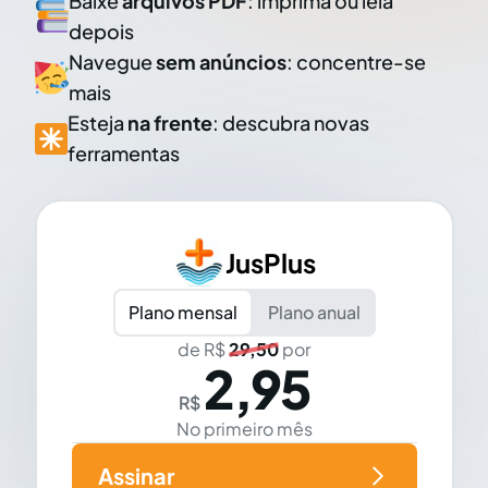
Baixe
arquivos PDF
: imprima ou leia
depois
Navegue
sem anúncios
: concentre-se
mais
Esteja
na frente
: descubra novas
ferramentas
JusPlus
Plano mensal
Plano anual
de R$
29,50
por
2,95
R$
No primeiro mês
Assinar