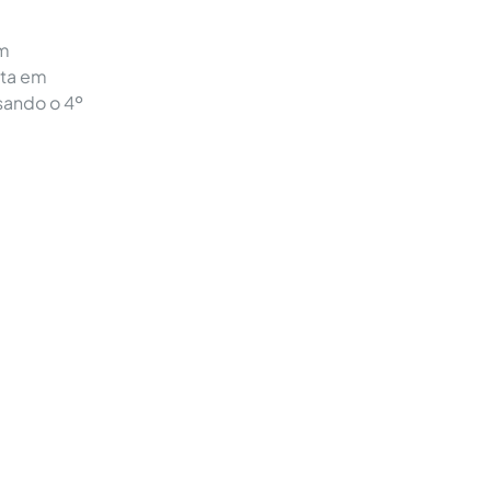
em
sta em
sando o 4º