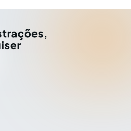
strações
,
iser