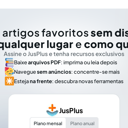
 artigos favoritos
sem di
qualquer lugar
e
como qu
Assine o JusPlus e tenha recursos exclusivos
Baixe
arquivos PDF
: imprima ou leia depois
Navegue
sem anúncios
: concentre-se mais
Esteja
na frente
: descubra novas ferramentas
JusPlus
Plano mensal
Plano anual