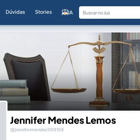
Dúvidas
Stories
IA
Fale com a
Jennifer Mendes Lemos
jennifermendes1018158