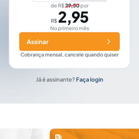
de R$
29,50
por
2,95
R$
No primeiro mês
Assinar
Cobrança mensal, cancele quando quiser
Já é assinante?
Faça login