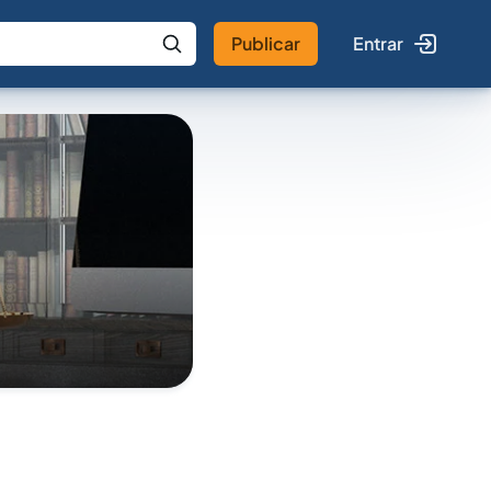
Publicar
Entrar
 IA
Buscar no Jus