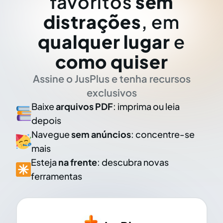
favoritos
sem
distrações
, em
qualquer lugar
e
como quiser
Assine o JusPlus e tenha recursos
exclusivos
Baixe
arquivos PDF
: imprima ou leia
depois
Navegue
sem anúncios
: concentre-se
mais
Esteja
na frente
: descubra novas
ferramentas