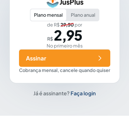
JusPlus
Plano mensal
Plano anual
de R$
29,50
por
2,95
R$
No primeiro mês
Assinar
Cobrança mensal, cancele quando quiser
Já é assinante?
Faça login