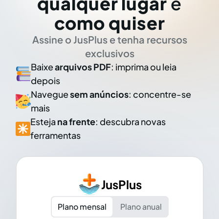
qualquer lugar
e
como quiser
Assine o JusPlus e tenha recursos
exclusivos
Baixe
arquivos PDF
: imprima ou leia
depois
Navegue
sem anúncios
: concentre-se
mais
Esteja
na frente
: descubra novas
ferramentas
JusPlus
Plano mensal
Plano anual