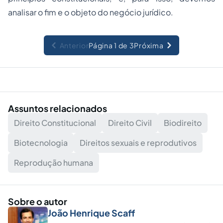
analisar o fim e o objeto do negócio jurídico.
Anterior
Página 1 de 3
Próxima
Assuntos relacionados
Direito Constitucional
Direito Civil
Biodireito
Biotecnologia
Direitos sexuais e reprodutivos
Reprodução humana
Sobre o autor
João Henrique Scaff