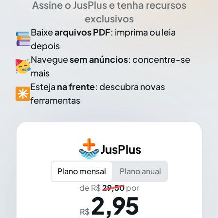
Assine o JusPlus e tenha recursos
exclusivos
Baixe
arquivos PDF
: imprima ou leia
depois
Navegue
sem anúncios
: concentre-se
mais
Esteja
na frente
: descubra novas
ferramentas
JusPlus
Plano mensal
Plano anual
de R$
29,50
por
2,95
R$