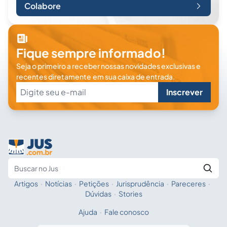
Colabore
Fique sempre informado!
Seja o primeiro a receber nossas novidades exclusivas e
recentes diretamente em sua caixa de entrada.
Inscrever
Artigos
·
Notícias
·
Petições
·
Jurisprudência
·
Pareceres
·
Fale com a IA
Buscar no Jus
Dúvidas
·
Stories
Ajuda
·
Fale conosco