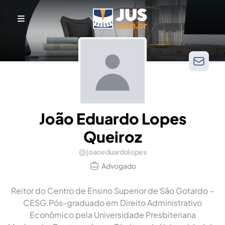
João Eduardo Lopes
Queiroz
joaoeduardolopes
Advogado
Reitor do Centro de Ensino Superior de São Gotardo –
CESG.Pós-graduado em Direito Administrativo
Econômico pela Universidade Presbiteriana