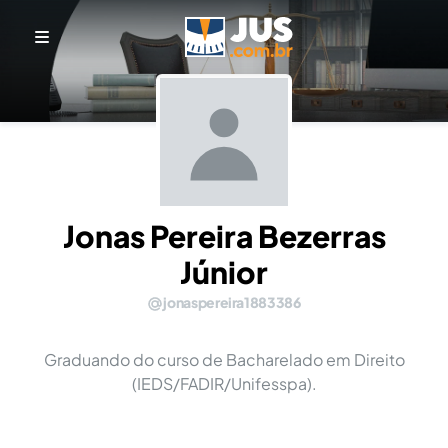
Jonas Pereira Bezerras
Júnior
jonaspereira1883386
Graduando do curso de Bacharelado em Direito
(IEDS/FADIR/Unifesspa).