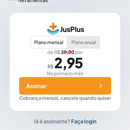
JusPlus
Plano mensal
Plano anual
de R$
29,50
por
2,95
R$
No primeiro mês
Assinar
Cobrança mensal, cancele quando quiser
Já é assinante?
Faça login