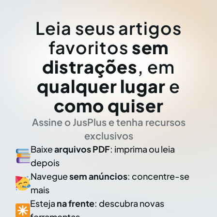
Leia seus artigos
favoritos
sem
distrações
, em
qualquer lugar
e
como quiser
Assine o JusPlus e tenha recursos
exclusivos
Baixe
arquivos PDF
: imprima ou leia
depois
Navegue
sem anúncios
: concentre-se
mais
Esteja
na frente
: descubra novas
ferramentas