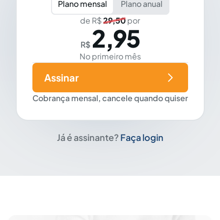
Plano mensal
Plano anual
de R$
29,50
por
2,95
R$
No primeiro mês
Assinar
Cobrança mensal, cancele quando quiser
Já é assinante?
Faça login