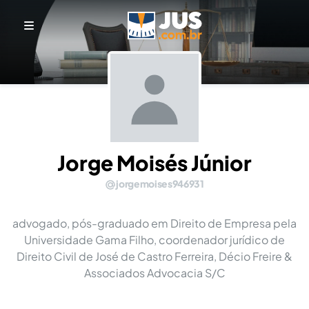
Jorge Moisés Júnior
jorgemoises946931
advogado, pós-graduado em Direito de Empresa pela
Universidade Gama Filho, coordenador jurídico de
Direito Civil de José de Castro Ferreira, Décio Freire &
Associados Advocacia S/C