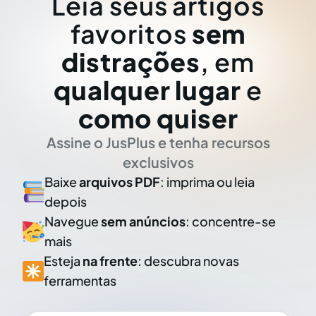
Leia seus artigos
favoritos
sem
distrações
, em
qualquer lugar
e
como quiser
Assine o JusPlus e tenha recursos
exclusivos
Baixe
arquivos PDF
: imprima ou leia
depois
Navegue
sem anúncios
: concentre-se
mais
Esteja
na frente
: descubra novas
ferramentas