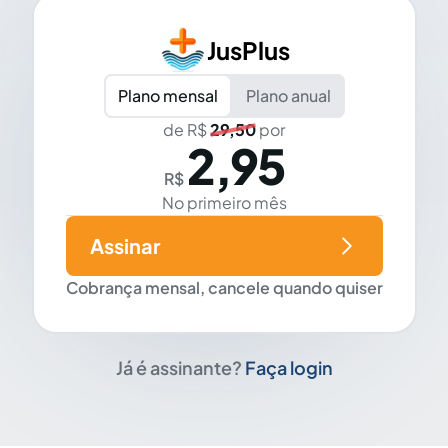
JusPlus
Plano mensal
Plano anual
de R$
29,50
por
2,95
R$
No primeiro mês
Assinar
Cobrança mensal, cancele quando quiser
Já é assinante?
Faça login