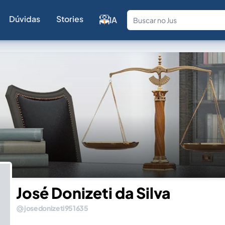
Dúvidas
Stories
IA
Fale com a
José Donizeti da Silva
josedonizeti951635