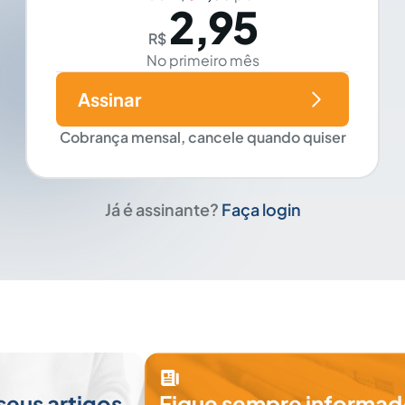
2,95
R$
No primeiro mês
Assinar
Cobrança mensal, cancele quando quiser
Já é assinante?
Faça login
seus artigos
Fique sempre informad