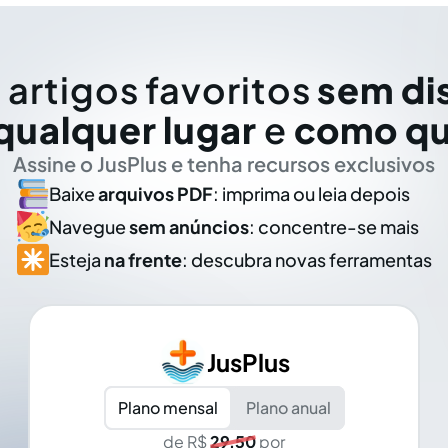
 artigos favoritos
sem di
qualquer lugar
e
como qu
Assine o JusPlus e tenha recursos exclusivos
Baixe
arquivos PDF
: imprima ou leia depois
Navegue
sem anúncios
: concentre-se mais
Esteja
na frente
: descubra novas ferramentas
JusPlus
Plano mensal
Plano anual
de R$
29,50
por