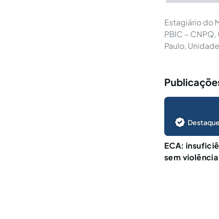
Estagiário do M
PBIC – CNPQ, G
Paulo, Unidade
Publicações
Destaque
ECA: insufici
sem violênci