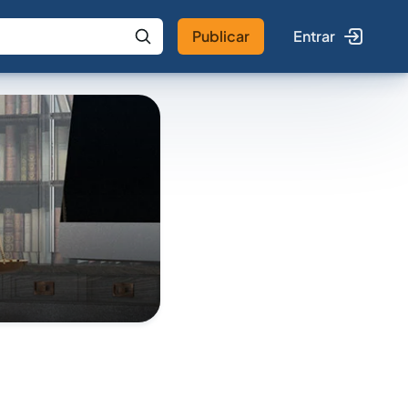
Publicar
Entrar
 IA
Buscar no Jus