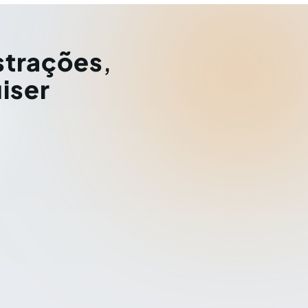
strações
,
iser