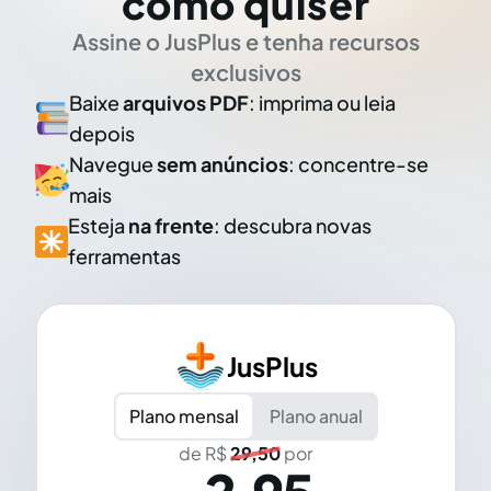
como quiser
Assine o JusPlus e tenha recursos
exclusivos
Baixe
arquivos PDF
: imprima ou leia
depois
Navegue
sem anúncios
: concentre-se
mais
Esteja
na frente
: descubra novas
ferramentas
JusPlus
Plano mensal
Plano anual
de R$
29,50
por