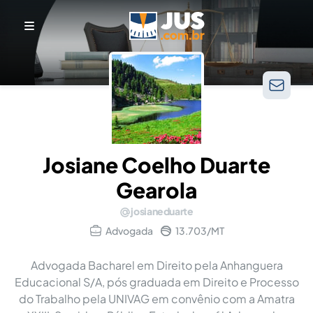
Josiane Coelho Duarte
Gearola
josianeduarte
Advogada
13.703/MT
Advogada Bacharel em Direito pela Anhanguera
Educacional S/A, pós graduada em Direito e Processo
do Trabalho pela UNIVAG em convênio com a Amatra