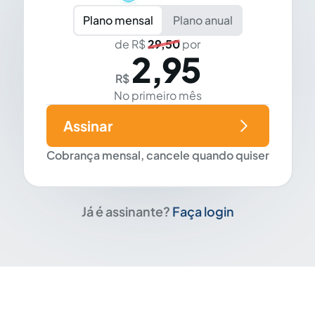
Plano mensal
Plano anual
de R$
29,50
por
2,95
R$
No primeiro mês
Assinar
Cobrança mensal, cancele quando quiser
Já é assinante?
Faça login