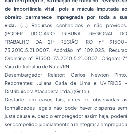
não tem preço e, na relação de trabalho, reveste-se
de importância vital, pois a mácula imputada ao
obreiro permanece impregnada por toda a sua
vida.
(...) Recursos conhecidos e não providos.
(PODER JUDICIÁRIO TRIBUNAL REGIONAL DO
TRABALHO DA 21ª REGIÃO. RO nº 91500-
73.2010.5.21.0007. Acórdão nº 109.025. Recurso
Ordinário nº 91500-73.2010.5.21.0007. Origem: 7ª
Vara do Trabalho de Natal/RN
Desembargador Relator: Carlos Newton Pinto.
Recorrentes: Juliana Carla de Lima e UVIFRIOS –
Distribuidora Atacadista Ltda.) (Grifei).
Destarte, em casos tais, antes de observadas as
formalidades legais não pode haver dispensa sem
justa causa e, caso o empregador assim haja, poderá
ser compelido judicialmente a reintegrar a empregada