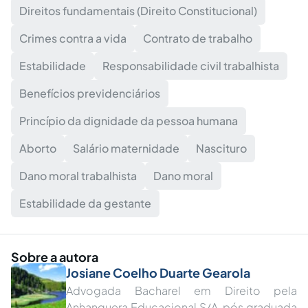
Direitos fundamentais (Direito Constitucional)
Crimes contra a vida
Contrato de trabalho
Estabilidade
Responsabilidade civil trabalhista
Benefícios previdenciários
Princípio da dignidade da pessoa humana
Aborto
Salário maternidade
Nascituro
Dano moral trabalhista
Dano moral
Estabilidade da gestante
Sobre a autora
Josiane Coelho Duarte Gearola
Advogada Bacharel em Direito pela
Anhanguera Educacional S/A, pós graduada