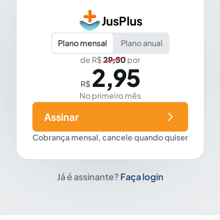
JusPlus
Plano mensal
Plano anual
de R$
29,50
por
2,95
R$
No primeiro mês
Assinar
Cobrança mensal, cancele quando quiser
Já é assinante?
Faça login