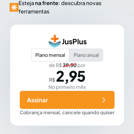
Esteja
na frente
: descubra novas
ferramentas
JusPlus
Plano mensal
Plano anual
de R$
29,50
por
2,95
R$
No primeiro mês
Assinar
Cobrança mensal, cancele quando quiser