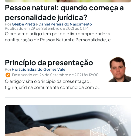
Pessoa natural: quando começa a
personalidade jurídica?
Por
Gleibe Pretti
e
Daniel Pereira do Nascimento
Publicado em 29 de Setembro de 2021 às 01:14
O presente artigo tem por objetivo compreender a
configuração de Pessoa Natural e Personalidade, e
entender as divergências entre alguns doutrinadores sobre
o momento em que se dá a aptidão para adquirir direitos e
contrair deveres.
Princípio da presentação
Por
Horácio Eduardo Gomes Vale
Destacado em 26 de Setembro de 2021 às 12:00
O artigo visita o princípio da presentação,
figura jurídica comumente confundida com o
instituto da representação.