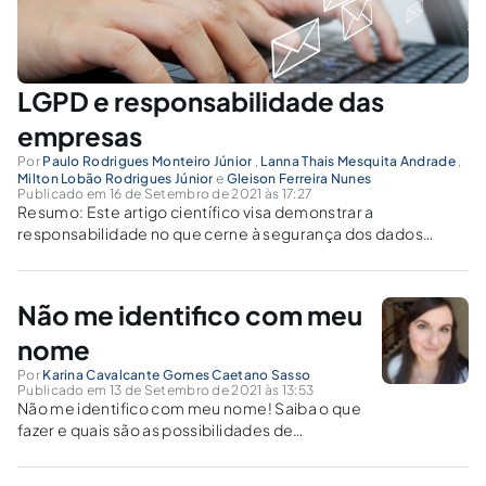
LGPD e responsabilidade das
empresas
Por
Paulo Rodrigues Monteiro Júnior
,
Lanna Thais Mesquita Andrade
,
Milton Lobão Rodrigues Júnior
e
Gleison Ferreira Nunes
Publicado em 16 de Setembro de 2021 às 17:27
Resumo: Este artigo científico visa demonstrar a
responsabilidade no que cerne à segurança dos dados
pessoais dos usuários que se cadastram em instituições
públicas e privadas, seja para fins de obrigações legais,
como declaração de créditos fiscais, bens para a...
Não me identifico com meu
nome
Por
Karina Cavalcante Gomes Caetano Sasso
Publicado em 13 de Setembro de 2021 às 13:53
Não me identifico com meu nome! Saiba o que
fazer e quais são as possibilidades de
alteração de nome previstas na legislação.