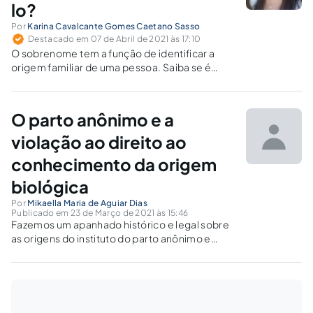
lo?
Por
Karina Cavalcante Gomes Caetano Sasso
Destacado em 07 de Abril de 2021 às 17:10
O sobrenome tem a função de identificar a
origem familiar de uma pessoa. Saiba se é
possível alterar, incluir ou excluir sobrenomes
e qual o meio adequado para tanto.
O parto anônimo e a
violação ao direito ao
conhecimento da origem
biológica
Por
Mikaella Maria de Aguiar Dias
Publicado em 23 de Março de 2021 às 15:46
Fazemos um apanhado histórico e legal sobre
as origens do instituto do parto anônimo e
reflexões acerca dos direitos fundamentais
que seriam violentados com sua inserção no
ordenamento jurídico pátrio.