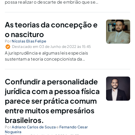
possa realizar o descarte de embrião que se
encontra em criopreservação em suas
dependências.
As teorias da concepção e
o nascituro
Por
Nícolas Elias Felipe
Destacado em 03 de Junho de 2022 às 15:45
A jurisprudência e algumas leis especiais
sustentam a teoria concepcionista da
personalidade jurídica.
Confundir a personalidade
jurídica com a pessoa física
parece ser prática comum
entre muitos empresários
brasileiros.
Por
Adriano Carlos de Souza
e
Fernando Cesar
Nogueira