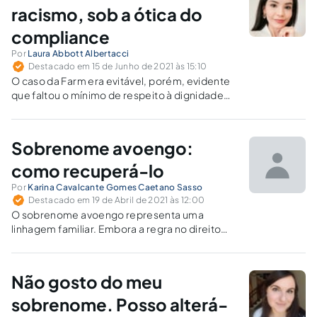
racismo, sob a ótica do
compliance
Por
Laura Abbott Albertacci
Destacado em 15 de Junho de 2021 às 15:10
O caso da Farm era evitável, porém, evidente
que faltou o mínimo de respeito à dignidade
da pessoa humana, além de uma análise prévia
sobre os prováveis impactos que aquela ação
publicitária poderia gerar.
Sobrenome avoengo:
como recuperá-lo
Por
Karina Cavalcante Gomes Caetano Sasso
Destacado em 19 de Abril de 2021 às 12:00
O sobrenome avoengo representa uma
linhagem familiar. Embora a regra no direito
brasileiro seja a imutabilidade do nome civil, é
possível incluir um sobrenome avoengo aos
próprios apelidos, em alguns casos.
Não gosto do meu
sobrenome. Posso alterá-