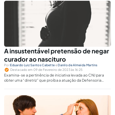
A insustentável pretensão de negar
curador ao nascituro
Por
Eduardo Luiz Santos Cabette
e
Danilo de Almeida Martins
Destacado em 09 de Fevereiro de 2023 às 16:25
Examina-se a pertinência de iniciativa levada ao CNJ para
obter uma “diretriz” que proíba a atuação da Defensoria
Pública em prol dos nascituros em procedimentos para
autorização judicial de aborto sentimental.