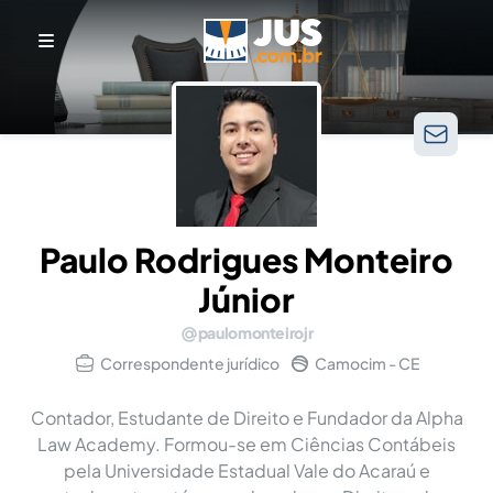
Paulo Rodrigues Monteiro
Júnior
paulomonteirojr
Correspondente jurídico
Camocim - CE
Contador, Estudante de Direito e Fundador da Alpha
Law Academy. Formou-se em Ciências Contábeis
pela Universidade Estadual Vale do Acaraú e