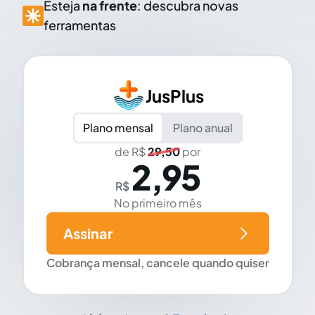
Esteja
na frente
: descubra novas
ferramentas
JusPlus
Plano mensal
Plano anual
de R$
29,50
por
2,95
R$
No primeiro mês
Assinar
Cobrança mensal, cancele quando quiser